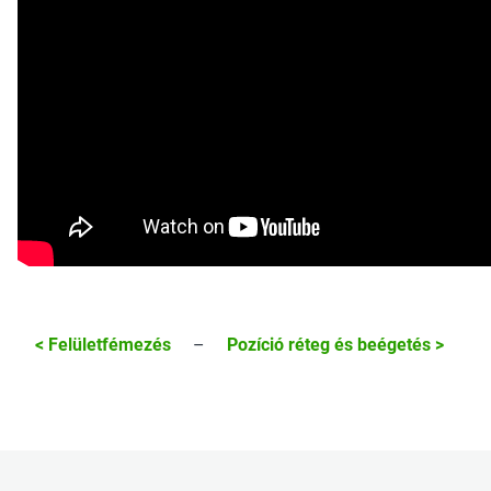
< Felületfémezés
–
Pozíció réteg és beégetés >