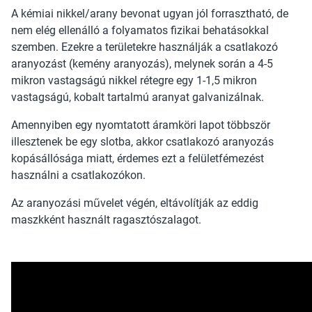
A kémiai nikkel/arany bevonat ugyan jól forrasztható, de
nem elég ellenálló a folyamatos fizikai behatásokkal
szemben. Ezekre a területekre használják a csatlakozó
aranyozást (kemény aranyozás), melynek során a 4-5
mikron vastagságú nikkel rétegre egy 1-1,5 mikron
vastagságú, kobalt tartalmú aranyat galvanizálnak.
Amennyiben egy nyomtatott áramköri lapot többször
illesztenek be egy slotba, akkor csatlakozó aranyozás
kopásállósága miatt, érdemes ezt a felületfémezést
használni a csatlakozókon.
Az aranyozási művelet végén, eltávolítják az eddig
maszkként használt ragasztószalagot.