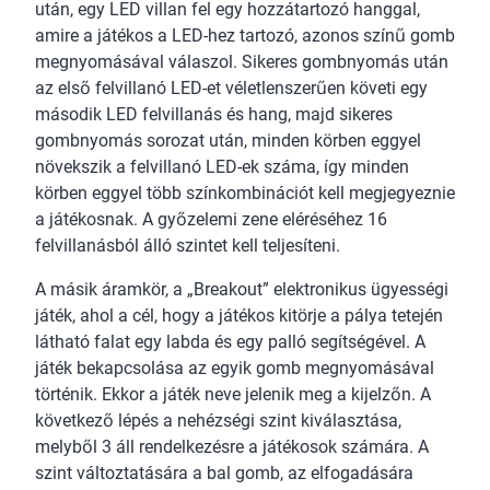
után, egy LED villan fel egy hozzátartozó hanggal,
amire a játékos a LED-hez tartozó, azonos színű gomb
megnyomásával válaszol. Sikeres gombnyomás után
az első felvillanó LED-et véletlenszerűen követi egy
második LED felvillanás és hang, majd sikeres
gombnyomás sorozat után, minden körben eggyel
növekszik a felvillanó LED-ek száma, így minden
körben eggyel több színkombinációt kell megjegyeznie
a játékosnak. A győzelemi zene eléréséhez 16
felvillanásból álló szintet kell teljesíteni.
A másik áramkör, a „Breakout” elektronikus ügyességi
játék, ahol a cél, hogy a játékos kitörje a pálya tetején
látható falat egy labda és egy palló segítségével. A
játék bekapcsolása az egyik gomb megnyomásával
történik. Ekkor a játék neve jelenik meg a kijelzőn. A
következő lépés a nehézségi szint kiválasztása,
melyből 3 áll rendelkezésre a játékosok számára. A
szint változtatására a bal gomb, az elfogadására