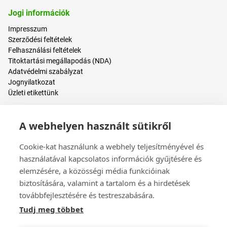
Jogi információk
Impresszum
Szerződési feltételek
Felhasználási feltételek
Titoktartási megállapodás (NDA)
Adatvédelmi szabályzat
Jognyilatkozat
Üzleti etikettünk
Hasznos tartalmak
A webhelyen használt sütikről
Árkalkulátor
Bejelentkezés / Regisztráció
Cookie-kat használunk a webhely teljesítményével és
Súgóközpont
használatával kapcsolatos információk gyűjtésére és
Blogbejegyzések
elemzésére, a közösségi média funkcióinak
Események
biztosítására, valamint a tartalom és a hirdetések
továbbfejlesztésére és testreszabására.
Kapcsolat
Tudj meg többet
Értékesítés és ügyfélszolgálat
Székhely és leányvállalatok