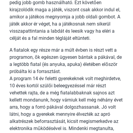
pedig jobb gomb használható. Ezt követően
kirajzolódik maga a játék, viszont csak akkor indul el,
amikor a játékos megnyomja a jobb oldali gombot. A
játék akkor ér véget, ha a játékosnak nem sikerül
visszapattintania a labdát és leesik vagy ha eléri a
célját és a fal minden tégláját eltünteti.
A fiatalok egy része már a múlt évben is részt vett a
programon, ők egészen ügyesen bántak a pákával, de
a legtöbb fiatal (és anyuka, apuka) életében először
próbálta ki a forrasztást.
A program 14 év feletti gyerekeknek volt meghirdetve,
10 éves kortól szülői beleegyezéssel már részt
vehettek rajta, de a még fiatalabbaknak sajnos azt
kellett mondanunk, hogy várniuk kell még néhány évet
arra, hogy a forró pákával dolgozhassanak. Jó volt
látni, hogy a gyerekek mennyire élvezték az apró
alkatrészek beforrasztását, kicsit megismerkedve az
elektronika működésével is. Mindenki megtanulta,