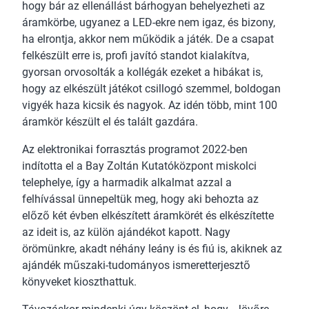
hogy bár az ellenállást bárhogyan behelyezheti az
áramkörbe, ugyanez a LED-ekre nem igaz, és bizony,
ha elrontja, akkor nem működik a játék. De a csapat
felkészült erre is, profi javító standot kialakítva,
gyorsan orvosolták a kollégák ezeket a hibákat is,
hogy az elkészült játékot csillogó szemmel, boldogan
vigyék haza kicsik és nagyok. Az idén több, mint 100
áramkör készült el és talált gazdára.
Az elektronikai forrasztás programot 2022-ben
indította el a Bay Zoltán Kutatóközpont miskolci
telephelye, így a harmadik alkalmat azzal a
felhívással ünnepeltük meg, hogy aki behozta az
előző két évben elkészített áramkörét és elkészítette
az ideit is, az külön ajándékot kapott. Nagy
örömünkre, akadt néhány leány is és fiú is, akiknek az
ajándék műszaki-tudományos ismeretterjesztő
könyveket kioszthattuk.