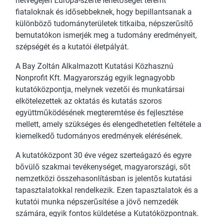
hétvégéjén Európa-szerte lehetőséget teremt
fiataloknak és idősebbeknek, hogy bepillantsanak a
különböző tudományterületek titkaiba, népszerűsítő
bemutatókon ismerjék meg a tudomány eredményeit,
szépségét és a kutatói életpályát.
A Bay Zoltán Alkalmazott Kutatási Közhasznú
Nonprofit Kft. Magyarország egyik legnagyobb
kutatóközpontja, melynek vezetői és munkatársai
elkötelezettek az oktatás és kutatás szoros
együttműködésének megteremtése és fejlesztése
mellett, amely szükséges és elengedhetetlen feltétele a
kiemelkedő tudományos eredmények elérésének.
A kutatóközpont 30 éve végez szerteágazó és egyre
bővülő szakmai tevékenységet, magyarországi, sőt
nemzetközi összehasonlításban is jelentős kutatási
tapasztalatokkal rendelkezik. Ezen tapasztalatok és a
kutatói munka népszerűsítése a jövő nemzedék
számára, egyik fontos küldetése a Kutatóközpontnak.