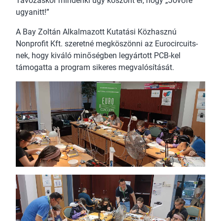
Távozáskor mindenki úgy köszönt el, hogy „Jövőre
ugyanitt!”
A Bay Zoltán Alkalmazott Kutatási Közhasznú
Nonprofit Kft. szeretné megköszönni az Eurocircuits-
nek, hogy kiváló minőségben legyártott PCB-kel
támogatta a program sikeres megvalósítását.