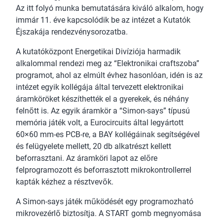
Az itt folyó munka bemutatására kiváló alkalom, hogy
immár 11. éve kapcsolódik be az intézet a Kutatók
Éjszakája rendezvénysorozatba.
A kutatóközpont Energetikai Divíziója harmadik
alkalommal rendezi meg az “Elektronikai craftszoba”
programot, ahol az elmúlt évhez hasonlóan, idén is az
intézet egyik kollégája által tervezett elektronikai
áramköröket készíthették el a gyerekek, és néhány
felnőtt is. Az egyik áramkör a “Simon-says” típusú
memória játék volt, a Eurocircuits által legyártott
60×60 mm-es PCB-re, a BAY kollégáinak segítségével
és felügyelete mellett, 20 db alkatrészt kellett
beforrasztani. Az áramköri lapot az előre
felprogramozott és beforrasztott mikrokontrollerrel
kapták kézhez a résztvevők.
A Simon-says játék működését egy programozható
mikrovezérlő biztosítja. A START gomb megnyomása