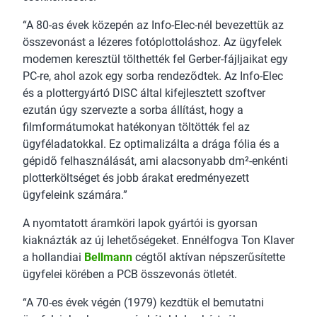
“A 80-as évek közepén az Info-Elec-nél bevezettük az
összevonást a lézeres fotóplottoláshoz. Az ügyfelek
modemen keresztül tölthették fel Gerber-fájljaikat egy
PC-re, ahol azok egy sorba rendeződtek. Az Info-Elec
és a plottergyártó DISC által kifejlesztett szoftver
ezután úgy szervezte a sorba állítást, hogy a
filmformátumokat hatékonyan töltötték fel az
ügyféladatokkal. Ez optimalizálta a drága fólia és a
gépidő felhasználását, ami alacsonyabb dm²-enkénti
plotterköltséget és jobb árakat eredményezett
ügyfeleink számára.”
A nyomtatott áramköri lapok gyártói is gyorsan
kiaknázták az új lehetőségeket. Ennélfogva Ton Klaver
a hollandiai
Bellmann
cégtől aktívan népszerűsítette
ügyfelei körében a PCB összevonás ötletét.
“A 70-es évek végén (1979) kezdtük el bemutatni