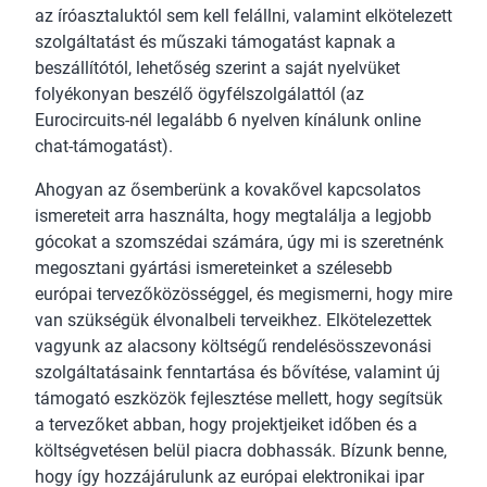
az íróasztaluktól sem kell felállni, valamint elkötelezett
szolgáltatást és műszaki támogatást kapnak a
beszállítótól, lehetőség szerint a saját nyelvüket
folyékonyan beszélő ögyfélszolgálattól (az
Eurocircuits-nél legalább 6 nyelven kínálunk online
chat-támogatást).
Ahogyan az ősemberünk a kovakővel kapcsolatos
ismereteit arra használta, hogy megtalálja a legjobb
gócokat a szomszédai számára, úgy mi is szeretnénk
megosztani gyártási ismereteinket a szélesebb
európai tervezőközösséggel, és megismerni, hogy mire
van szükségük élvonalbeli terveikhez. Elkötelezettek
vagyunk az alacsony költségű rendelésösszevonási
szolgáltatásaink fenntartása és bővítése, valamint új
támogató eszközök fejlesztése mellett, hogy segítsük
a tervezőket abban, hogy projektjeiket időben és a
költségvetésen belül piacra dobhassák. Bízunk benne,
hogy így hozzájárulunk az európai elektronikai ipar