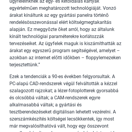
ügyfeleinknek az egy- és kétoldalas kártyák
egyértelműen meghatározott technológiáját. Vonzó
árakat kínáltunk az egy gyártási panelra történő
rendelésösszevonással elért költségmegtakarítás
alapján. Ez meggyőzte őket arról, hogy az általunk
kínált technológiai paraméterekre korlátozzák
tervezéseiket. Az ügyfelek maguk is kiszámíthatták az
árakat egy egyszerű program segítségével, amelyet –
azokban az internet előtti időkben – floppylemezeken
terjesztettünk.”
Ezek a tendenciák a 90-es években felgyorsultak. A
PC-alapú CAD-rendszerek végül felváltották a kézzel
szalagozott rajzokat; a lézer-fotoplotterek gyorsabbá
és olcsóbbá váltak; a CAM-rendszerek egyre
alkalmasabbá váltak; a gyártási és
tesztberendezéseket digitálisan lehetett vezérelni. A
szerszámkészítés költségei lecsökkentek, így most
már megvalósíthatóvá vált, hogy egy összevont