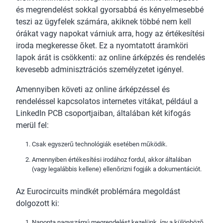
és megrendelést sokkal gyorsabbá és kényelmesebbé
teszi az ügyfelek számára, akiknek többé nem kell
órákat vagy napokat várniuk arra, hogy az értékesítési
iroda megkeresse őket. Ez a nyomtatott áramköri
lapok árát is csökkenti: az online árképzés és rendelés
kevesebb adminisztrációs személyzetet igényel.
Amennyiben követi az online árképzéssel és
rendeléssel kapcsolatos internetes vitákat, például a
LinkedIn PCB csoportjaiban, általában két kifogás
merül fel:
Csak egyszerű technológiák esetében működik.
Amennyiben értékesítési irodához fordul, akkor általában
(vagy legalábbis kellene) ellenőrizni fogják a dokumentációt.
Az Eurocircuits mindkét problémára megoldást
dolgozott ki:
Naponta nagyszámú megrendelést kezelünk, így a különböző