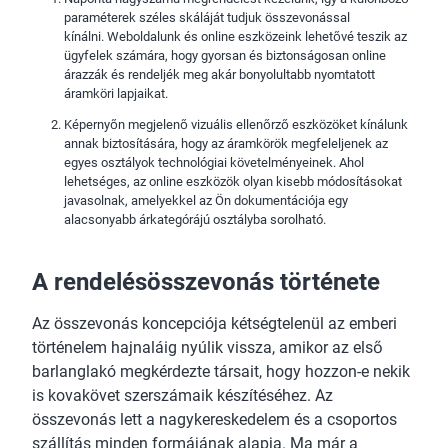
paraméterek széles skáláját tudjuk összevonással
kínálni. Weboldalunk és online eszközeink lehetővé teszik az
ügyfelek számára, hogy gyorsan és biztonságosan online
árazzák és rendeljék meg akár bonyolultabb nyomtatott
áramköri lapjaikat.
Képernyőn megjelenő vizuális ellenőrző eszközöket kínálunk
annak biztosítására, hogy az áramkörök megfeleljenek az
egyes osztályok technológiai követelményeinek. Ahol
lehetséges, az online eszközök olyan kisebb módosításokat
javasolnak, amelyekkel az Ön dokumentációja egy
alacsonyabb árkategórájú osztályba sorolható.
A rendelésösszevonás története
Az összevonás koncepciója kétségtelenül az emberi
történelem hajnaláig nyúlik vissza, amikor az első
barlanglakó megkérdezte társait, hogy hozzon-e nekik
is kovakövet szerszámaik készítéséhez. Az
összevonás lett a nagykereskedelem és a csoportos
szállítás minden formájának alapja. Ma már a