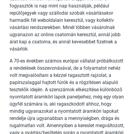
fogyasztók is nap mint nap használják, például
repülőjegyek vagy szállodai szobák vásárlásakor
harmadik fél weboldalain keresztül, vagy kollektív
vásárlási rendszerekben. Minél többen vásárolnak
ugyanazon az online csatornán keresztül, annál jobb
árat kap a csatorna, és annál kevesebbet fizetnek a
vásárlók.
A 70-es években számos európai vállalat próbálkozott
a rendelések összevonásával, de a folyamatot nehéz
volt megvalósítani a kézzel ragasztott rajzolat, a
papírszalaggal hajtott fúrók és a rögzítésen alapuló
tesztelők idején. A szerszámok elkészítése különböző
nyomtatott áramköri lapok paneljeihez, még egy olyan
ügyfél számára is, aki ragaszkodott ahhoz, hogy
mindig ugyanazokat a nyomtatott áramköri lapokat
rendelje újra ugyanabban a mennyiségben, drága és
rugalmatlan volt. Amennyiben a kereslet megváltozott,
vagy a gyártás/beültetés során a nyomtatott áramköri