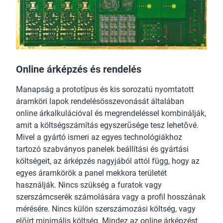
Online árképzés és rendelés
Manapság a prototípus és kis sorozatú nyomtatott
áramköri lapok rendelésösszevonását általában
online árkalkulációval és megrendeléssel kombinálják,
amit a költségszámítás egyszerűsége tesz lehetővé.
Mivel a gyártó ismeri az egyes technológiákhoz
tartozó szabványos panelek beállítási és gyártási
költségeit, az árképzés nagyjából attól függ, hogy az
egyes áramkörök a panel mekkora területét
használják. Nincs szükség a furatok vagy
szerszámcserék számolására vagy a profil hosszának
mérésére. Nincs külön szerszámozási költség, vagy
előírt minimális költség. Mindez az online árképzést