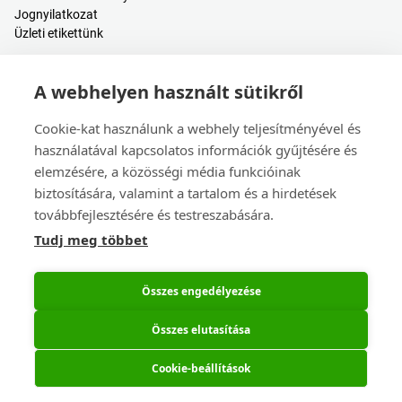
Jognyilatkozat
Üzleti etikettünk
Hasznos tartalmak
A webhelyen használt sütikről
Árkalkulátor
Bejelentkezés / Regisztráció
Cookie-kat használunk a webhely teljesítményével és
Súgóközpont
használatával kapcsolatos információk gyűjtésére és
Blogbejegyzések
elemzésére, a közösségi média funkcióinak
Események
biztosítására, valamint a tartalom és a hirdetések
továbbfejlesztésére és testreszabására.
Kapcsolat
Tudj meg többet
Értékesítés és ügyfélszolgálat
Székhely és leányvállalatok
Eseménynaptár
Összes engedélyezése
Összes elutasítása
Cookie-beállítások
© 2026 Eurocircuits