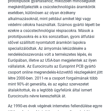
prototípusok gyártásához, miközben minőségüket
megkérdőjelezték a csúcstechnológiás áramkörök
esetében, különösen az olyan érzékeny
alkalmazásoknál, mint például amiket légi vagy
védelmi célokra használtak. Számos gyártó lépett be
ezekre a csúcstechnológiai réspiacokra. Mások a
prototípusokra és a kis sorozatban, gyors átfutási
idővel szállított nyomtatott áramköri lapokra
specializálódtak. Az árnyomás leküzdésére a
rendelésösszevonás volt a természetes lépés, és
Európában, illetve az USA-ban megjelentek az ilyen
vállalatok. Az Eurocircuits az Europrint PCB gyártó
csoport online megrendelés-közvetítő részlegeként jött
létre 2000-ben. 2011-re a csoport forgalmának több
mint 90%-át generálta, és az egész szervezetet
átalakítottuk, és a legtöbb ügyfelünk által ismert
Eurocircuits névre kereszteltük át.
Az 1990-es évek végének internetes fellendülése egyre