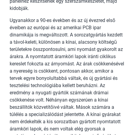
panelhez készítsenek egy szerszámkészletet, majd
kidobják.
Ugyanakkor a 90-es években és az új évezred első
éveiben az európai és az amerikai PCB ipar
dinamikája is megváltozott. A sorozatgyártás kezdett
a távol-keleti, különösen a kínai, alacsony költségű
területekre összpontosulni, ami nyomást gyakorolt az
árakra. A nyomtatott áramköri lapok iránti ciklikus
kereslet fokozta az árnyomást. Az árak csökkenésével
a nyereség is csökkent, pontosan akkor, amikor a
tervek egyre bonyolultabbá váltak, és új gyártási és
tesztelési technológiába kellett beruházni. Az
eredmény a nyugati gyártók számának drámai
csökkenése volt. Néhányan egyszerúen a kínai
beszállítók közvetítőivé váltak. Mások számára a
túlélés a specializálódást jelentette. A kínai gyárakat
nem érdekelték a kis sorozatban gyártott nyomtatott
áramköri lapok, és nem voltak elég gyorsak a