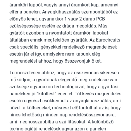
áramköri lapból, vagyis annyi áramkört kap, amennyi
elfér a panelen. Anyagkihasználás szempontjából ez
előnyös lehet, ugyanakkor 1 vagy 2 darab PCB
szükségessége esetén ez drága megoldás. Más
gyártók azonban a nyomtatott áramköri lapokat
általában ennek megfelelően gyártják. Az Eurocircuits
csak speciális igényekkel rendelkező megrendelések
esetén jár el így, amelyekre nem kapunk elég
megrendelést ahhoz, hogy összevonjuk őket.
Természetesen ahhoz, hogy az összevonás sikeresen
működjön, a gyártónak elegendő megrendelésre van
szüksége ugyanazon technológiával, hogy a gyártási
paneleken jó “kitöltést” érjen el. Túl kevés megrendelés
esetén egyrészt csökkenhet az anyagkihasználás, ami
növeli a költségeket, másrészt előfordulhat az is, hogy
nincs lehetőség minden nap rendelésösszevonásra,
ami meghosszabbítja a szállításokat. A különböző
technológiájú rendelések ugyanazon a panelen