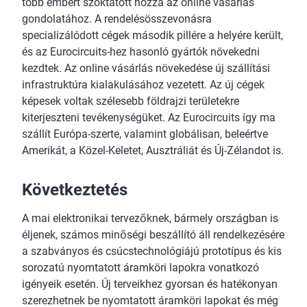
több embert szoktatott hozzá az online vásárlás
gondolatához. A rendelésösszevonásra
specializálódott cégek második pillére a helyére került,
és az Eurocircuits-hez hasonló gyártók növekedni
kezdtek. Az online vásárlás növekedése új szállítási
infrastruktúra kialakulásához vezetett. Az új cégek
képesek voltak szélesebb földrajzi területekre
kiterjeszteni tevékenységüket. Az Eurocircuits így ma
szállít Európa-szerte, valamint globálisan, beleértve
Amerikát, a Közel-Keletet, Ausztráliát és Új-Zélandot is.
Következtetés
A mai elektronikai tervezőknek, bármely országban is
éljenek, számos minőségi beszállító áll rendelkezésére
a szabványos és csúcstechnológiájú prototípus és kis
sorozatú nyomtatott áramköri lapokra vonatkozó
igényeik esetén. Új terveikhez gyorsan és hatékonyan
szerezhetnek be nyomtatott áramköri lapokat és még