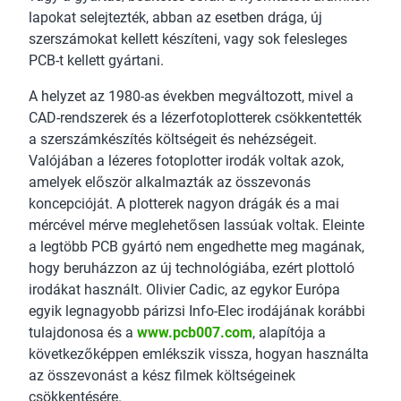
lapokat selejtezték, abban az esetben drága, új
szerszámokat kellett készíteni, vagy sok felesleges
PCB-t kellett gyártani.
A helyzet az 1980-as években megváltozott, mivel a
CAD-rendszerek és a lézerfotoplotterek csökkentették
a szerszámkészítés költségeit és nehézségeit.
Valójában a lézeres fotoplotter irodák voltak azok,
amelyek először alkalmazták az összevonás
koncepcióját. A plotterek nagyon drágák és a mai
mércével mérve meglehetősen lassúak voltak. Eleinte
a legtöbb PCB gyártó nem engedhette meg magának,
hogy beruházzon az új technológiába, ezért plottoló
irodákat használt. Olivier Cadic, az egykor Európa
egyik legnagyobb párizsi Info-Elec irodájának korábbi
tulajdonosa és a
www.pcb007.com
, alapítója a
következőképpen emlékszik vissza, hogyan használta
az összevonást a kész filmek költségeinek
csökkentésére.