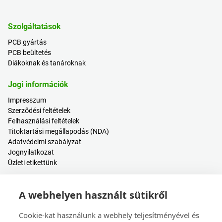
Szolgáltatások
PCB gyártás
PCB beültetés
Diákoknak és tanároknak
Jogi információk
Impresszum
Szerződési feltételek
Felhasználási feltételek
Titoktartási megállapodás (NDA)
Adatvédelmi szabályzat
Jognyilatkozat
Üzleti etikettünk
Hasznos tartalmak
A webhelyen használt sütikről
Árkalkulátor
Bejelentkezés / Regisztráció
Cookie-kat használunk a webhely teljesítményével és
Súgóközpont