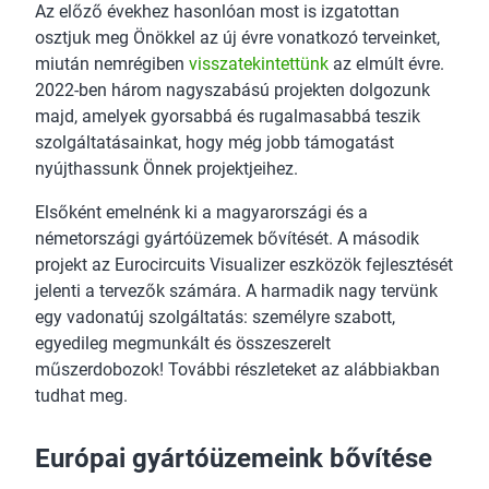
Az előző évekhez hasonlóan most is izgatottan
osztjuk meg Önökkel az új évre vonatkozó terveinket,
miután nemrégiben
visszatekintettünk
az elmúlt évre.
2022-ben három nagyszabású projekten dolgozunk
majd, amelyek gyorsabbá és rugalmasabbá teszik
szolgáltatásainkat, hogy még jobb támogatást
nyújthassunk Önnek projektjeihez.
Elsőként emelnénk ki a magyarországi és a
németországi gyártóüzemek bővítését. A második
projekt az Eurocircuits Visualizer eszközök fejlesztését
jelenti a tervezők számára. A harmadik nagy tervünk
egy vadonatúj szolgáltatás: személyre szabott,
egyedileg megmunkált és összeszerelt
műszerdobozok! További részleteket az alábbiakban
tudhat meg.
Európai gyártóüzemeink bővítése