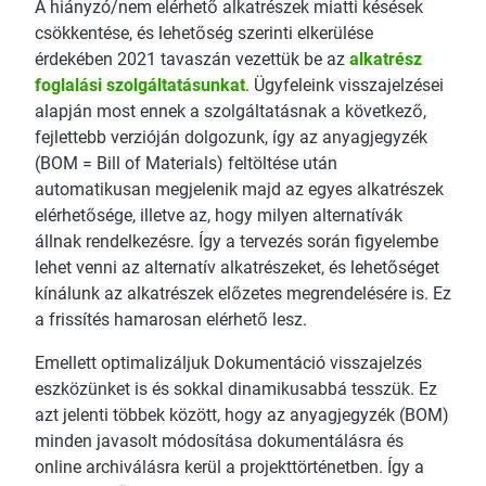
A hiányzó/nem elérhető alkatrészek miatti késések
csökkentése, és lehetőség szerinti elkerülése
érdekében 2021 tavaszán vezettük be az
alkatrész
foglalási szolgáltatásunkat
. Ügyfeleink visszajelzései
alapján most ennek a szolgáltatásnak a következő,
fejlettebb verzióján dolgozunk, így az anyagjegyzék
(BOM = Bill of Materials) feltöltése után
automatikusan megjelenik majd az egyes alkatrészek
elérhetősége, illetve az, hogy milyen alternatívák
állnak rendelkezésre. Így a tervezés során figyelembe
lehet venni az alternatív alkatrészeket, és lehetőséget
kínálunk az alkatrészek előzetes megrendelésére is. Ez
a frissítés hamarosan elérhető lesz.
Emellett optimalizáljuk Dokumentáció visszajelzés
eszközünket is és sokkal dinamikusabbá tesszük. Ez
azt jelenti többek között, hogy az anyagjegyzék (BOM)
minden javasolt módosítása dokumentálásra és
online archiválásra kerül a projekttörténetben. Így a