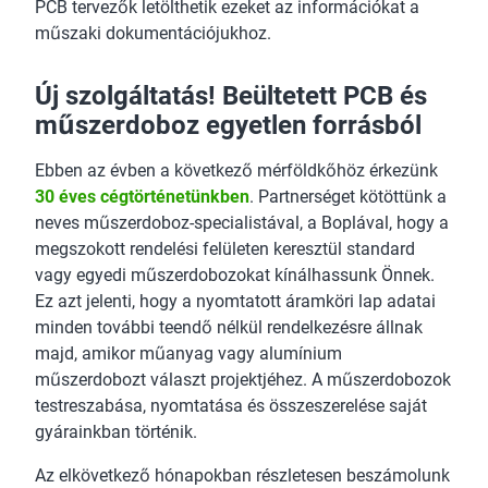
PCB tervezők letölthetik ezeket az információkat a
műszaki dokumentációjukhoz.
Új szolgáltatás! Beültetett PCB és
műszerdoboz egyetlen forrásból
Ebben az évben a következő mérföldkőhöz érkezünk
30 éves cégtörténetünkben
. Partnerséget kötöttünk a
neves műszerdoboz-specialistával, a Boplával, hogy a
megszokott rendelési felületen keresztül standard
vagy egyedi műszerdobozokat kínálhassunk Önnek.
Ez azt jelenti, hogy a nyomtatott áramköri lap adatai
minden további teendő nélkül rendelkezésre állnak
majd, amikor műanyag vagy alumínium
műszerdobozt választ projektjéhez. A műszerdobozok
testreszabása, nyomtatása és összeszerelése saját
gyárainkban történik.
Az elkövetkező hónapokban részletesen beszámolunk