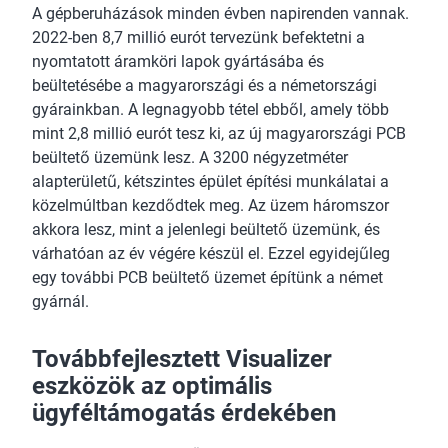
A gépberuházások minden évben napirenden vannak.
2022-ben 8,7 millió eurót tervezünk befektetni a
nyomtatott áramköri lapok gyártásába és
beültetésébe a magyarországi és a németországi
gyárainkban. A legnagyobb tétel ebből, amely több
mint 2,8 millió eurót tesz ki, az új magyarországi PCB
beültető üzemünk lesz. A 3200 négyzetméter
alapterületű, kétszintes épület építési munkálatai a
közelmúltban kezdődtek meg. Az üzem háromszor
akkora lesz, mint a jelenlegi beültető üzemünk, és
várhatóan az év végére készül el. Ezzel egyidejűleg
egy további PCB beültető üzemet építünk a német
gyárnál.
Továbbfejlesztett Visualizer
eszközök az optimális
ügyféltámogatás érdekében