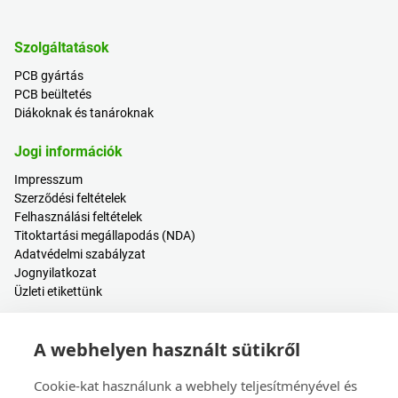
Szolgáltatások
PCB gyártás
PCB beültetés
Diákoknak és tanároknak
Jogi információk
Impresszum
Szerződési feltételek
Felhasználási feltételek
Titoktartási megállapodás (NDA)
Adatvédelmi szabályzat
Jognyilatkozat
Üzleti etikettünk
Hasznos tartalmak
A webhelyen használt sütikről
Árkalkulátor
Bejelentkezés / Regisztráció
Cookie-kat használunk a webhely teljesítményével és
Súgóközpont