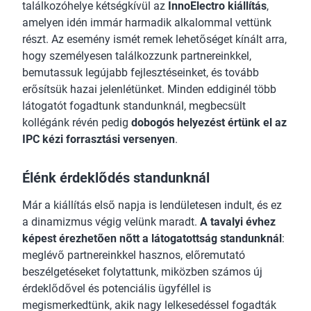
találkozóhelye kétségkívül az
InnoElectro kiállítás
,
amelyen idén immár harmadik alkalommal vettünk
részt. Az esemény ismét remek lehetőséget kínált arra,
hogy személyesen találkozzunk partnereinkkel,
bemutassuk legújabb fejlesztéseinket, és tovább
erősítsük hazai jelenlétünket. Minden eddiginél több
látogatót fogadtunk standunknál, megbecsült
kollégánk révén pedig
dobogós helyezést értünk el az
IPC kézi forrasztási versenyen
.
Élénk érdeklődés standunknál
Már a kiállítás első napja is lendületesen indult, és ez
a dinamizmus végig velünk maradt.
A tavalyi évhez
képest érezhetően nőtt a látogatottság standunknál
:
meglévő partnereinkkel hasznos, előremutató
beszélgetéseket folytattunk, miközben számos új
érdeklődővel és potenciális ügyféllel is
megismerkedtünk, akik nagy lelkesedéssel fogadták