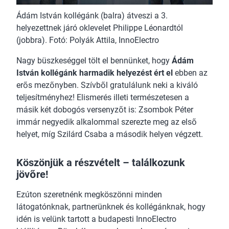
Ádám István kollégánk (balra) átveszi a 3.
helyezettnek járó oklevelet Philippe Léonardtól
(jobbra). Fotó: Polyák Attila, InnoElectro
Nagy büszkeséggel tölt el bennünket, hogy
Ádám
István kollégánk harmadik helyezést ért el
ebben az
erős mezőnyben. Szívből gratulálunk neki a kiváló
teljesítményhez! Elismerés illeti természetesen a
másik két dobogós versenyzőt is: Zsombok Péter
immár negyedik alkalommal szerezte meg az első
helyet, míg Szilárd Csaba a második helyen végzett.
Köszönjük a részvételt – találkozunk
jövőre!
Ezúton szeretnénk megköszönni minden
látogatónknak, partnerünknek és kollégánknak, hogy
idén is velünk tartott a budapesti InnoElectro