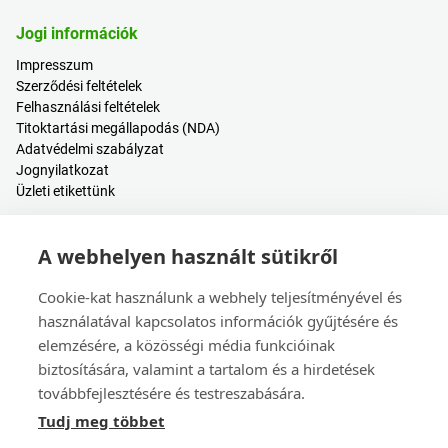
Jogi információk
Impresszum
Szerződési feltételek
Felhasználási feltételek
Titoktartási megállapodás (NDA)
Adatvédelmi szabályzat
Jognyilatkozat
Üzleti etikettünk
Hasznos tartalmak
A webhelyen használt sütikről
Árkalkulátor
Bejelentkezés / Regisztráció
Cookie-kat használunk a webhely teljesítményével és
Súgóközpont
használatával kapcsolatos információk gyűjtésére és
Blogbejegyzések
elemzésére, a közösségi média funkcióinak
Események
biztosítására, valamint a tartalom és a hirdetések
továbbfejlesztésére és testreszabására.
Kapcsolat
Tudj meg többet
Értékesítés és ügyfélszolgálat
Székhely és leányvállalatok