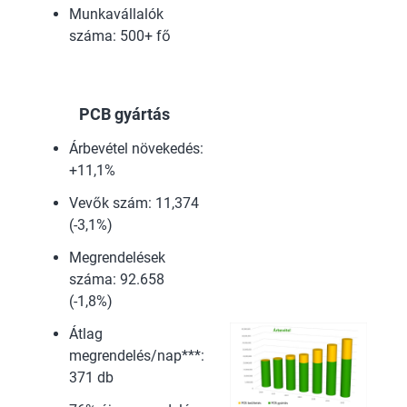
Munkavállalók
száma: 500+ fő
PCB gyártás
Árbevétel növekedés:
+11,1%
Vevők szám: 11,374
(-3,1%)
Megrendelések
száma: 92.658
(-1,8%)
Átlag
megrendelés/nap***:
371 db