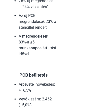
76% új megrendelés
– 24% visszatérő
Az új PCB
megrendelések 23%-a
stencillel rendelt
A megrendelések
83%-a ≤5
munkanapos átfutási
idővel
PCB beültetés
Árbevétel növekedés:
+16,5%
Vevők szám: 2.462
(+5,0%)