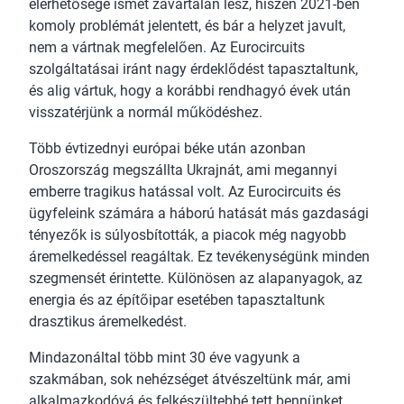
elérhetősége ismét zavartalan lesz, hiszen 2021-ben
komoly problémát jelentett, és bár a helyzet javult,
nem a vártnak megfelelően. Az Eurocircuits
szolgáltatásai iránt nagy érdeklődést tapasztaltunk,
és alig vártuk, hogy a korábbi rendhagyó évek után
visszatérjünk a normál működéshez.
Több évtizednyi európai béke után azonban
Oroszország megszállta Ukrajnát, ami megannyi
emberre tragikus hatással volt. Az Eurocircuits és
ügyfeleink számára a háború hatását más gazdasági
tényezők is súlyosbították, a piacok még nagyobb
áremelkedéssel reagáltak. Ez tevékenységünk minden
szegmensét érintette. Különösen az alapanyagok, az
energia és az építőipar esetében tapasztaltunk
drasztikus áremelkedést.
Mindazonáltal több mint 30 éve vagyunk a
szakmában, sok nehézséget átvészeltünk már, ami
alkalmazkodóvá és felkészültebbé tett bennünket,