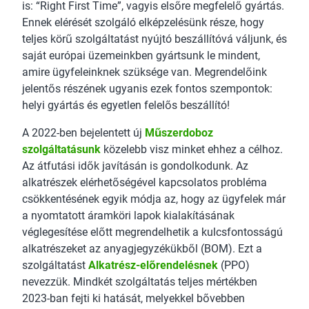
is: “Right First Time”, vagyis elsőre megfelelő gyártás.
Ennek elérését szolgáló elképzelésünk része, hogy
teljes körű szolgáltatást nyújtó beszállítóvá váljunk, és
saját európai üzemeinkben gyártsunk le mindent,
amire ügyfeleinknek szüksége van. Megrendelőink
jelentős részének ugyanis ezek fontos szempontok:
helyi gyártás és egyetlen felelős beszállító!
A 2022-ben bejelentett új
Műszerdoboz
szolgáltatásunk
közelebb visz minket ehhez a célhoz.
Az átfutási idők javításán is gondolkodunk. Az
alkatrészek elérhetőségével kapcsolatos probléma
csökkentésének egyik módja az, hogy az ügyfelek már
a nyomtatott áramköri lapok kialakításának
véglegesítése előtt megrendelhetik a kulcsfontosságú
alkatrészeket az anyagjegyzékükből (BOM). Ezt a
szolgáltatást
Alkatrész-előrendelésnek
(PPO)
nevezzük. Mindkét szolgáltatás teljes mértékben
2023-ban fejti ki hatását, melyekkel bővebben