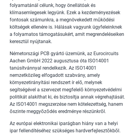
folyamatánál célunk, hogy önellátóak és
klímasemlegesek legyünk. Ezek a kezdeményezések
fontosak számunkra, a megnövekedett működési
költségek ellenére is. Hálásak vagyunk ügyfeleinknek
a folyamatos támogatásukért, amit megrendeléseiken
keresztül nyújtanak.
Németországi PCB gyártó üzemünk, az Eurocircuits
Aachen GmbH 2022 augusztusa óta ISO14001
tanúsítvánnyal rendelkezik. Az ISO14001
nemzetközileg elfogadott szabvány, amely
környezetirányítási rendszert ír elő, melynek
segítségével a szervezet megfelelő környezetvédelmi
politikát alakíthat ki, és biztosítja annak végrehajtását.
Az ISO14001 megszerzése nem kötelezettség, hanem
őszinte meggyőződés eredménye részünkről.
Az európai elektronikai iparágban hiány van a helyi
ipar fellendítéséhez szükséges hardverfejlesztőkből.