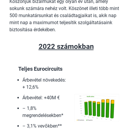
Köszönjük bizalmukat egy olyan év után, amely
sokunk számára nehéz volt. Köszönet illeti több mint
500 munkatársunkat és családtagjaikat is, akik nap
mint nap a maximumot teljesítik szolgáltatásaink
biztosítása érdekében.
2022 számokban
Teljes Eurocircuits
Árbevétel növekedés:
+ 12,6%
Árbevétel: +40M €
– 1,8%
megrendelésekben*
– 3,1% vevőkben**