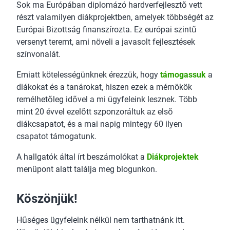
Sok ma Európában diplomázó hardverfejlesztő vett
részt valamilyen diákprojektben, amelyek többségét az
Európai Bizottság finanszírozta. Ez európai szintű
versenyt teremt, ami növeli a javasolt fejlesztések
színvonalát.
Emiatt kötelességünknek érezzük, hogy
támogassuk
a
diákokat és a tanárokat, hiszen ezek a mérnökök
remélhetőleg idővel a mi ügyfeleink lesznek. Több
mint 20 évvel ezelőtt szponzoráltuk az első
diákcsapatot, és a mai napig mintegy 60 ilyen
csapatot támogatunk.
A hallgatók által írt beszámolókat a
Diákprojektek
menüpont alatt találja meg blogunkon.
Köszönjük!
Hűséges ügyfeleink nélkül nem tarthatnánk itt.