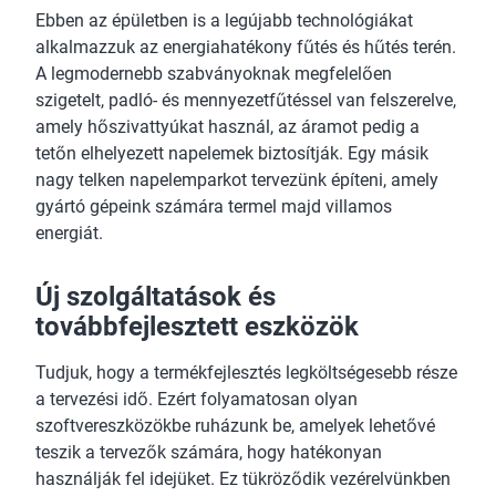
Ebben az épületben is a legújabb technológiákat
alkalmazzuk az energiahatékony fűtés és hűtés terén.
A legmodernebb szabványoknak megfelelően
szigetelt, padló- és mennyezetfűtéssel van felszerelve,
amely hőszivattyúkat használ, az áramot pedig a
tetőn elhelyezett napelemek biztosítják. Egy másik
nagy telken napelemparkot tervezünk építeni, amely
gyártó gépeink számára termel majd villamos
energiát.
Új szolgáltatások és
továbbfejlesztett eszközök
Tudjuk, hogy a termékfejlesztés legköltségesebb része
a tervezési idő. Ezért folyamatosan olyan
szoftvereszközökbe ruházunk be, amelyek lehetővé
teszik a tervezők számára, hogy hatékonyan
használják fel idejüket. Ez tükröződik vezérelvünkben