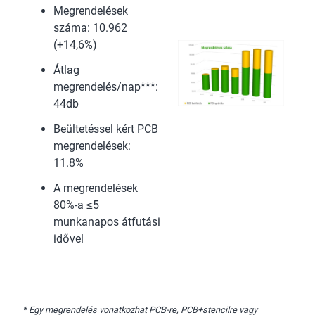
Megrendelések
száma: 10.962
(+14,6%)
Átlag
megrendelés/nap***:
44db
Beültetéssel kért PCB
megrendelések:
11.8%
A megrendelések
80%-a ≤5
munkanapos átfutási
idővel
* Egy megrendelés vonatkozhat PCB-re, PCB+stencilre vagy