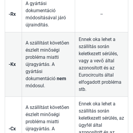
A gyártási
dokumentáció
-Rx
–
módosításával járó
újraindítás.
Ennek oka lehet a
A szállítást követően
szállítás során
észlelt minőségi
keletkezett sérülés,
probléma miatti
vagy a vevő által
-Kx
újragyártás. A
azonosított és az
gyártási
Eurocircuits által
dokumentáció
nem
elfogadott probléma
módosul.
stb.
Ennek oka lehet a
A szállítást követően
szállítás során
észlelt minőségi
keletkezett sérülés, az
probléma miatti
ügyfél által
-Cx
újragyártás. A
azonosított és az