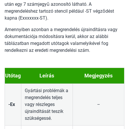
után egy 7 számjegyű azonosító látható. A
megrendeléshez tartozó stencil például -ST végződést
kapna (Exxxxxxx-ST).
Amennyiben azonban a megrendelés újraindításra vagy
dokumentációja módosításra kerül, akkor az alábbi
táblázatban megadott utótagok valamelyikével fog
rendelkezni az eredeti megrendelési szám.
Utótag
Leírás
Megjegyzés
Gyártási problémák a
megrendelés teljes
-Ex
vagy részleges
–
újraindítását teszik
szükségessé.