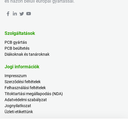
és házon belüli európai gyártással.
Szolgáltatások
PCB gyártás
PCB beültetés
Diákoknak és tanároknak
Jogi információk
Impresszum
Szerződési feltételek
Felhasználási feltételek
Titoktartási megállapodás (NDA)
Adatvédelmi szabályzat
Jognyilatkozat
Üzleti etikettünk
Hasznos tartalmak