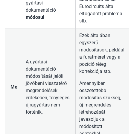
gyártási
Eurocircuits által
dokumentáció
elfogadott probléma
módosul
stb.
Ezek általában
egyszerű
módosítások, például
a furatméret vagy a
A gyártási
pozíció réteg
dokumentáció
korrekciója stb.
módosítását jelöli
jövőbeni visszatérő
Amennyiben
-Mx
megrendelések
összetettebb
érdekében, tényleges
módosítás szükség,
újragyártás nem
új megrendelés
történik.
létrehozását
javasoljuk a
módosított
adatokkal.