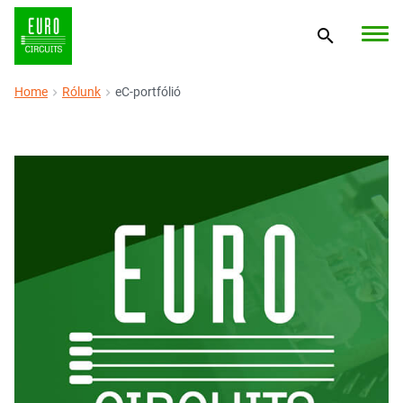
Home
Rólunk
eC-portfólió