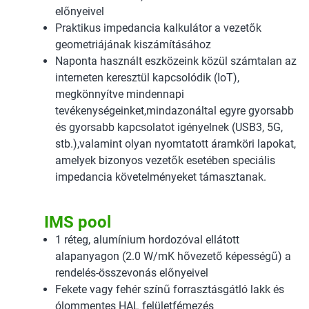
előnyeivel
Praktikus impedancia kalkulátor a vezetők
geometriájának kiszámításához
Naponta használt eszközeink közül számtalan az
interneten keresztül kapcsolódik (IoT),
megkönnyítve mindennapi
tevékenységeinket,mindazonáltal egyre gyorsabb
és gyorsabb kapcsolatot igényelnek (USB3, 5G,
stb.),valamint olyan nyomtatott áramköri lapokat,
amelyek bizonyos vezetők esetében speciális
impedancia követelményeket támasztanak.
IMS pool
1 réteg, alumínium hordozóval ellátott
alapanyagon (2.0 W/mK hővezető képességű) a
rendelés-összevonás előnyeivel
Fekete vagy fehér színű forrasztásgátló lakk és
ólommentes HAL felületfémezés