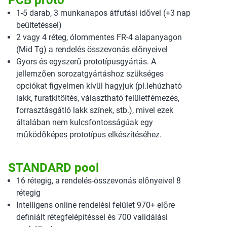
PCB proto
1-5 darab, 3 munkanapos átfutási idővel (+3 nap
beültetéssel)
2 vagy 4 réteg, ólommentes FR-4 alapanyagon
(Mid Tg) a rendelés összevonás előnyeivel
Gyors és egyszerű prototípusgyártás. A
jellemzően sorozatgyártáshoz szükséges
opciókat figyelmen kívül hagyjuk (pl.lehúzható
lakk, furatkitöltés, választható felületfémezés,
forrasztásgátló lakk színek, stb.), mivel ezek
általában nem kulcsfontosságúak egy
működőképes prototípus elkészítéséhez.
STANDARD pool
16 rétegig, a rendelés-összevonás előnyeivel 8
rétegig
Intelligens online rendelési felület 970+ előre
definiált rétegfelépítéssel és 700 validálási