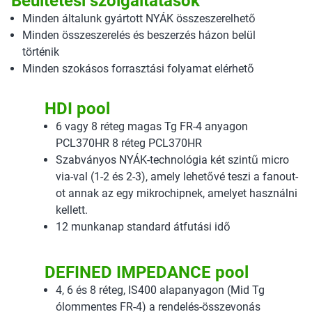
Beültetési szolgáltatások
Minden általunk gyártott NYÁK összeszerelhető
Minden összeszerelés és beszerzés házon belül
történik
Minden szokásos forrasztási folyamat elérhető
HDI pool
6 vagy 8 réteg magas Tg FR-4 anyagon
PCL370HR 8 réteg PCL370HR
Szabványos NYÁK-technológia két szintű micro
via-val (1-2 és 2-3), amely lehetővé teszi a fanout-
ot annak az egy mikrochipnek, amelyet használni
kellett.
12 munkanap standard átfutási idő
DEFINED IMPEDANCE pool
4, 6 és 8 réteg, IS400 alapanyagon (Mid Tg
ólommentes FR-4) a rendelés-összevonás