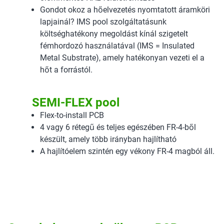
Gondot okoz a hőelvezetés nyomtatott áramköri
lapjainál? IMS pool szolgáltatásunk
költséghatékony megoldást kínál szigetelt
fémhordozó használatával (IMS = Insulated
Metal Substrate), amely hatékonyan vezeti el a
hőt a forrástól.
SEMI-FLEX pool
Flex-to-install PCB
4 vagy 6 rétegű és teljes egészében FR-4-ből
készült, amely több irányban hajlítható
A hajlítóelem szintén egy vékony FR-4 magból áll.