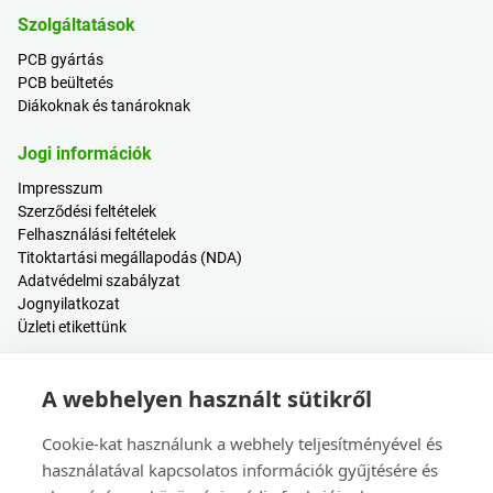
Szolgáltatások
PCB gyártás
PCB beültetés
Diákoknak és tanároknak
Jogi információk
Impresszum
Szerződési feltételek
Felhasználási feltételek
Titoktartási megállapodás (NDA)
Adatvédelmi szabályzat
Jognyilatkozat
Üzleti etikettünk
Hasznos tartalmak
A webhelyen használt sütikről
Árkalkulátor
Bejelentkezés / Regisztráció
Cookie-kat használunk a webhely teljesítményével és
Súgóközpont
használatával kapcsolatos információk gyűjtésére és
Blogbejegyzések