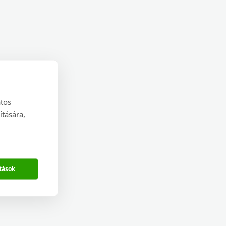
atos
ítására,
tások