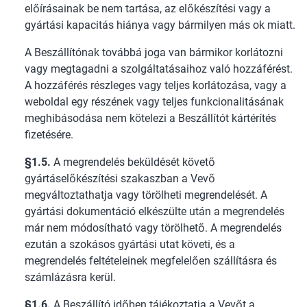
előírásainak be nem tartása, az előkészítési vagy a
gyártási kapacitás hiánya vagy bármilyen más ok miatt.
A Beszállítónak továbbá joga van bármikor korlátozni
vagy megtagadni a szolgáltatásaihoz való hozzáférést.
A hozzáférés részleges vagy teljes korlátozása, vagy a
weboldal egy részének vagy teljes funkcionalitásának
meghibásodása nem kötelezi a Beszállítót kártérítés
fizetésére.
§1.5.
A megrendelés beküldését követő
gyártáselőkészítési szakaszban a Vevő
megváltoztathatja vagy törölheti megrendelését. A
gyártási dokumentáció elkészülte után a megrendelés
már nem módosítható vagy törölhető. A megrendelés
ezután a szokásos gyártási utat követi, és a
megrendelés feltételeinek megfelelően szállításra és
számlázásra kerül.
§1.6.
A Beszállító időben tájékoztatja a Vevőt a