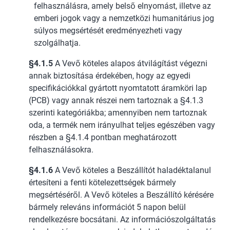
felhasználásra, amely belső elnyomást, illetve az
emberi jogok vagy a nemzetközi humanitárius jog
súlyos megsértését eredményezheti vagy
szolgálhatja.
§4.1.5
A Vevő köteles alapos átvilágítást végezni
annak biztosítása érdekében, hogy az egyedi
specifikációkkal gyártott nyomtatott áramköri lap
(PCB) vagy annak részei nem tartoznak a §4.1.3
szerinti kategóriákba; amennyiben nem tartoznak
oda, a termék nem irányulhat teljes egészében vagy
részben a §4.1.4 pontban meghatározott
felhasználásokra.
§4.1.6
A Vevő köteles a Beszállítót haladéktalanul
értesíteni a fenti kötelezettségek bármely
megsértéséről. A Vevő köteles a Beszállító kérésére
bármely releváns információt 5 napon belül
rendelkezésre bocsátani. Az információszolgáltatás