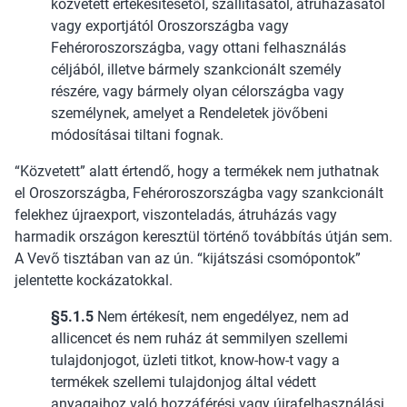
közvetett értékesítésétől, szállításától, átruházásától
vagy exportjától Oroszországba vagy
Fehéroroszországba, vagy ottani felhasználás
céljából, illetve bármely szankcionált személy
részére, vagy bármely olyan célországba vagy
személynek, amelyet a Rendeletek jövőbeni
módosításai tiltani fognak.
“Közvetett” alatt értendő, hogy a termékek nem juthatnak
el Oroszországba, Fehéroroszországba vagy szankcionált
felekhez újraexport, viszonteladás, átruházás vagy
harmadik országon keresztül történő továbbítás útján sem.
A Vevő tisztában van az ún. “kijátszási csomópontok”
jelentette kockázatokkal.
§5.1.5
Nem értékesít, nem engedélyez, nem ad
allicencet és nem ruház át semmilyen szellemi
tulajdonjogot, üzleti titkot, know-how-t vagy a
termékek szellemi tulajdonjog által védett
anyagaihoz való hozzáférési vagy újrafelhasználási