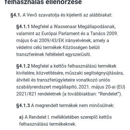
felhasználás ellenőrzése
§4.1.
A Vevő szavatolja és kijelenti az alábbiakat:
§4.1.1
Megfelel a Wassenaar Megállapodásnak,
valamint az Európai Parlament és a Tanács 2009.
május 6-ai 2009/43/EK irányelvének, amely a
védelmi célú termékek Közösségen belüli
transzferének feltételeit egyszerűsíti.
§4.1.2
Megfelel a kettős felhasználású termékek
kivitelére, közvetítésére, műszaki segítségnyújtására,
átviteli és transzferügyleteire vonatkozó uniós
szabályrendszert megállapító, 2021. május 20-ai (EU)
2021/821 rendeletnek (a továbbiakban: “Rendelet”).
§4.1.3
A megrendelt termékek nem minősülnek:
a)
A Rendelet I. mellékletében szereplő kettős
felhasználású termékeknek.