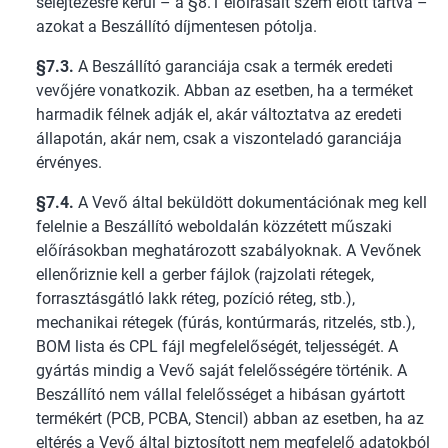
selejtezésre kerül – a §8.1 előírásait szem előtt tartva –
azokat a Beszállító díjmentesen pótolja.
§7.3.
A Beszállító garanciája csak a termék eredeti
vevőjére vonatkozik. Abban az esetben, ha a terméket
harmadik félnek adják el, akár változtatva az eredeti
állapotán, akár nem, csak a viszonteladó garanciája
érvényes.
§7.4.
A Vevő által beküldött dokumentációnak meg kell
felelnie a Beszállító weboldalán közzétett műszaki
előírásokban meghatározott szabályoknak. A Vevőnek
ellenőriznie kell a gerber fájlok (rajzolati rétegek,
forrasztásgátló lakk réteg, pozíció réteg, stb.),
mechanikai rétegek (fúrás, kontúrmarás, ritzelés, stb.),
BOM lista és CPL fájl megfelelőségét, teljességét. A
gyártás mindig a Vevő saját felelősségére történik. A
Beszállító nem vállal felelősséget a hibásan gyártott
termékért (PCB, PCBA, Stencil) abban az esetben, ha az
eltérés a Vevő által biztosított nem megfelelő adatokból