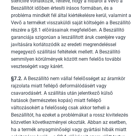
stencilre vonatkozik, feltéve, hogy a hibáról a Vevő a
Beszállítót időben értesíti írásos formában, és a
probléma mindkét fél által kiértékelésre kerül, valamint a
Vevő a terméket visszaküldi saját költségén a Beszállító
részére a §8.1 előírásainak megfelelően. A Beszállító
garanciája szigorúan a leszállított áruk cseréjére vagy
javítására korlátozódik az eredeti megrendeléssel
megegyező szállítási feltételek mellett. A Beszállító
semmilyen körülmények között nem felelős további
veszteségért vagy kárért.
§7.2.
A Beszállító nem vállal felelősséget az áramkör
rajzolata miatt fellépő deformálódásért vagy
csavarodásért. A szállítás után jelentkező külső
hatások (természetes kopás) miatt fellépő
változásokért a felelősség csak akkor terheli a
Beszállítót, ha ezeket a problémákat a rossz kivitelezés
közvetlen következményei okozták. Abban az esetben,
ha a termék anyagminőségi vagy gyártási hibák miatt