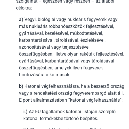
szolgálhat – egészben vagy részben – az alábbi
célokra:
a)
Vegyi, biológiai vagy nukleáris fegyverek vagy
más nukleáris robbanóeszközök fejlesztésével,
gyártásával, kezelésével, működtetésével,
karbantartásával, tárolásával, észlelésével,
azonosításával vagy terjesztésével
összefüggésben; illetve olyan rakéták fejlesztésével,
gyártásával, karbantartásával vagy tárolásával
összefüggésben, amelyek ilyen fegyverek
hordozására alkalmasak.
b)
Katonai végfelhasználásra, ha a beszerző ország
vagy a rendeltetési ország fegyverembargó alatt áll.
E pont alkalmazásában “katonai végfelhasználás”:
i.)
Az EU-tagállamok katonai listáján szereplő
katonai termékekbe történő beépítés.