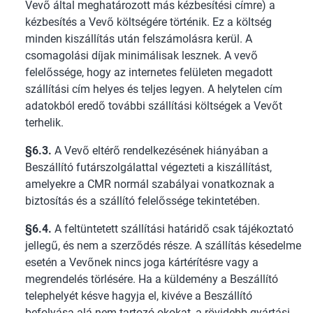
Vevő által meghatározott más kézbesítési címre) a
kézbesítés a Vevő költségére történik. Ez a költség
minden kiszállítás után felszámolásra kerül. A
csomagolási díjak minimálisak lesznek. A vevő
felelőssége, hogy az internetes felületen megadott
szállítási cím helyes és teljes legyen. A helytelen cím
adatokból eredő további szállítási költségek a Vevőt
terhelik.
§6.3.
A Vevő eltérő rendelkezésének hiányában a
Beszállító futárszolgálattal végezteti a kiszállítást,
amelyekre a CMR normál szabályai vonatkoznak a
biztosítás és a szállító felelőssége tekintetében.
§6.4.
A feltüntetett szállítási határidő csak tájékoztató
jellegű, és nem a szerződés része. A szállítás késedelme
esetén a Vevőnek nincs joga kártérítésre vagy a
megrendelés törlésére. Ha a küldemény a Beszállító
telephelyét késve hagyja el, kivéve a Beszállító
befolyása alá nem tartozó okokat, a rövidebb gyártási