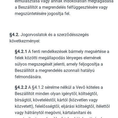
elmulasztása vagy annak indokolatlan megtagadása
a Beszállítót a megrendelés felfüggesztésére vagy
megszüntetésére jogosítja fel.
§4.2.
Jogorvoslatok és a szerződésszegés
következményei:
§4.2.1
A fenti rendelkezések bármely megsértése a
felek közötti megállapodás lényeges elemének
súlyos megszegését jelenti, amely feljogosítja a
Beszállítót a megrendelés azonnali hatályú
felmondására.
§4.2.2
A §4.1.2 sérelme nélkül a Vevő köteles a
Beszállítót minden olyan igénytől, költségtől,
bírságtól, követeléstől, kártól (közvetlen vagy
közvetett), felelősségtől, eljárási költségtől, ítélettől
vagy hátránytól megóvni, kártalanítani és