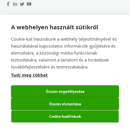
Szolgáltatások
A webhelyen használt sütikről
PCB gyártás
Cookie-kat használunk a webhely teljesítményével és
PCB beültetés
Diákoknak és tanároknak
használatával kapcsolatos információk gyűjtésére és
elemzésére, a közösségi média funkcióinak
Jogi információk
biztosítására, valamint a tartalom és a hirdetések
továbbfejlesztésére és testreszabására.
Impresszum
Szerződési feltételek
Tudj meg többet
Get connected!
Felhasználási feltételek
Titoktartási megállapodás (NDA)
Join the Eurocircuits Community,
Összes engedélyezése
Adatvédelmi szabályzat
keep up to date with News &
Jognyilatkozat
Information.
Üzleti etikettünk
Összes elutasítása
No thanks, not interested.
Remind me later.
Hasznos tartalmak
Cookie-beállítások
Árkalkulátor