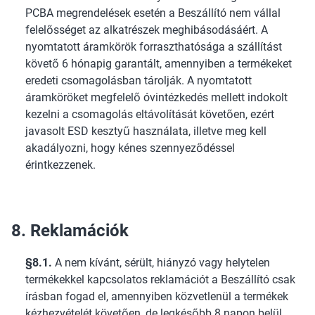
PCBA megrendelések esetén a Beszállító nem vállal
felelősséget az alkatrészek meghibásodásáért. A
nyomtatott áramkörök forraszthatósága a szállítást
követő 6 hónapig garantált, amennyiben a termékeket
eredeti csomagolásban tárolják. A nyomtatott
áramköröket megfelelő óvintézkedés mellett indokolt
kezelni a csomagolás eltávolítását követően, ezért
javasolt ESD kesztyű használata, illetve meg kell
akadályozni, hogy kénes szennyeződéssel
érintkezzenek.
8. Reklamációk
§8.1.
A nem kívánt, sérült, hiányzó vagy helytelen
termékekkel kapcsolatos reklamációt a Beszállító csak
írásban fogad el, amennyiben közvetlenül a termékek
kézhezvételét követően, de legkésőbb 8 napon belül