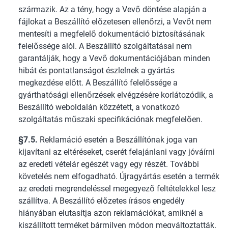
származik. Az a tény, hogy a Vevő döntése alapján a
fájlokat a Beszállító előzetesen ellenőrzi, a Vevőt nem
mentesíti a megfelelő dokumentáció biztosításának
felelőssége alól. A Beszállító szolgáltatásai nem
garantálják, hogy a Vevő dokumentációjában minden
hibát és pontatlanságot észlelnek a gyártás
megkezdése előtt. A Beszállító felelőssége a
gyárthatósági ellenőrzések elvégzésére korlátozódik, a
Beszállító weboldalán közzétett, a vonatkozó
szolgáltatás műszaki specifikációnak megfelelően.
§7.5.
Reklamáció esetén a Beszállítónak joga van
kijavítani az eltéréseket, cserét felajánlani vagy jóváírni
az eredeti vételár egészét vagy egy részét. További
követelés nem elfogadható. Újragyártás esetén a termék
az eredeti megrendeléssel megegyező feltételekkel lesz
szállítva. A Beszállító előzetes írásos engedély
hiányában elutasítja azon reklamációkat, amiknél a
kiszállított terméket bármilyen módon megváltoztatták.