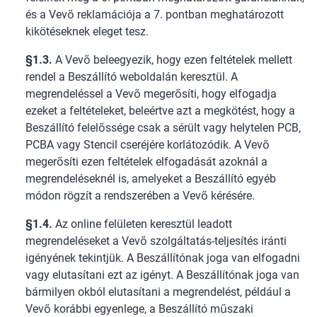
és a Vevő reklamációja a 7. pontban meghatározott
kikötéseknek eleget tesz.
§1.3.
A Vevő beleegyezik, hogy ezen feltételek mellett
rendel a Beszállító weboldalán keresztül. A
megrendeléssel a Vevő megerősíti, hogy elfogadja
ezeket a feltételeket, beleértve azt a megkötést, hogy a
Beszállító felelőssége csak a sérült vagy helytelen PCB,
PCBA vagy Stencil cseréjére korlátozódik. A Vevő
megerősíti ezen feltételek elfogadását azoknál a
megrendeléseknél is, amelyeket a Beszállító egyéb
módon rögzít a rendszerében a Vevő kérésére.
§1.4.
Az online felületen keresztül leadott
megrendeléseket a Vevő szolgáltatás-teljesítés iránti
igényének tekintjük. A Beszállítónak joga van elfogadni
vagy elutasítani ezt az igényt. A Beszállítónak joga van
bármilyen okból elutasítani a megrendelést, például a
Vevő korábbi egyenlege, a Beszállító műszaki