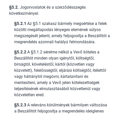
§5.2.
Jogorvoslatok és a szerződésszegés
következményei:
§5.2.1
Az §5.1 szakasz bármely megsértése a felek
közötti megállapodás lényeges elemének súlyos
megszegését jelenti, amely feljogosítja a Beszállítót a
megrendelés azonnali hatályú felmondására.
§5.2.2
A §5.1.2 sérelme nélkül a Vevő köteles a
Beszállítót minden olyan igénytől, költségtől,
bírságtól, követeléstől, kártól (közvetlen vagy
közvetett), felelősségtől, eljárási költségtől, ítélettől
vagy hátránytól megóvni, kártalanítani és
mentesíteni, amely a Vevő jelen kötelezettségek
teljesítésének elmulasztásából közvetlenül vagy
közvetetten ered.
§5.2.3
A releváns körülmények bármilyen változása
a Beszállítót feljogosítja a megrendelés ideiglenes