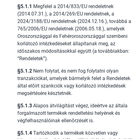
§5.1.1
Megfelel a 2014/833/EU rendeletnek
(2014.07.31.), a 2014/269/EU rendeletnek, a
2024/3188/EU rendeletnek (2024.12.16.), továbbá a
765/2006/EU rendeletnek (2006.05.18.), amelyek
Oroszországgal és Fehéroroszországgal szembeni
korlátozó intézkedéseket állapítanak meg, az
időszakos módosításokkal együtt (a továbbiakban:
“Rendeletek”).
§5.1.2
Nem folytat, és nem fog folytatni olyan
tranzakciókat, amelyek bármelyik felet a Rendeletek
által előírt szankciók vagy korlátozó intézkedések
megsértésére késztetnék.
§5.1.3
Alapos átvilágítást végez, ideértve az általa
forgalmazott termékek rendeltetési helyének és
végfelhasználóinak ellenőrzését is.
§5.1.4
Tartózkodik a termékek közvetlen vagy