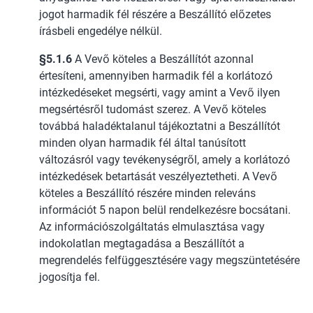
jogot harmadik fél részére a Beszállító előzetes
írásbeli engedélye nélkül.
§5.1.6
A Vevő köteles a Beszállítót azonnal
értesíteni, amennyiben harmadik fél a korlátozó
intézkedéseket megsérti, vagy amint a Vevő ilyen
megsértésről tudomást szerez. A Vevő köteles
továbbá haladéktalanul tájékoztatni a Beszállítót
minden olyan harmadik fél által tanúsított
változásról vagy tevékenységről, amely a korlátozó
intézkedések betartását veszélyeztetheti. A Vevő
köteles a Beszállító részére minden releváns
információt 5 napon belül rendelkezésre bocsátani.
Az információszolgáltatás elmulasztása vagy
indokolatlan megtagadása a Beszállítót a
megrendelés felfüggesztésére vagy megszüntetésére
jogosítja fel.