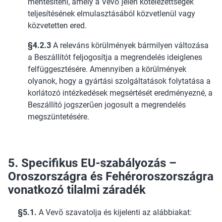
mentesíteni, amely a Vevő jelen kötelezettségek
teljesítésének elmulasztásából közvetlenül vagy
közvetetten ered.
§4.2.3
A releváns körülmények bármilyen változása
a Beszállítót feljogosítja a megrendelés ideiglenes
felfüggesztésére. Amennyiben a körülmények
olyanok, hogy a gyártási szolgáltatások folytatása a
korlátozó intézkedések megsértését eredményezné, a
Beszállító jogszerűen jogosult a megrendelés
megszüntetésére.
5.
Specifikus EU-szabályozás –
Oroszországra és Fehéroroszországra
vonatkozó tilalmi záradék
§5.1.
A Vevő szavatolja és kijelenti az alábbiakat: