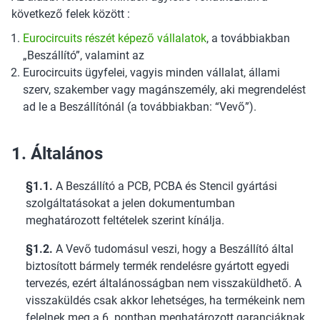
következő felek között :
Eurocircuits részét képező vállalatok
, a továbbiakban
„Beszállító”, valamint az
Eurocircuits ügyfelei, vagyis minden vállalat, állami
szerv, szakember vagy magánszemély, aki megrendelést
ad le a Beszállítónál (a továbbiakban: “Vevő”).
1. Általános
§1.1.
A Beszállító a PCB, PCBA és Stencil gyártási
szolgáltatásokat a jelen dokumentumban
meghatározott feltételek szerint kínálja.
§1.2.
A Vevő tudomásul veszi, hogy a Beszállító által
biztosított bármely termék rendelésre gyártott egyedi
tervezés, ezért általánosságban nem visszaküldhető. A
visszaküldés csak akkor lehetséges, ha termékeink nem
felelnek meg a 6. pontban meghatározott garanciáknak,