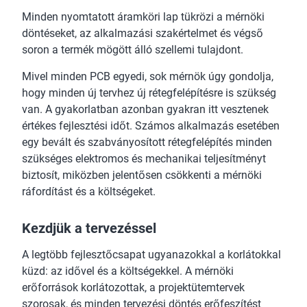
Minden nyomtatott áramköri lap tükrözi a mérnöki
döntéseket, az alkalmazási szakértelmet és végső
soron a termék mögött álló szellemi tulajdont.
Mivel minden PCB egyedi, sok mérnök úgy gondolja,
hogy minden új tervhez új rétegfelépítésre is szükség
van. A gyakorlatban azonban gyakran itt vesztenek
értékes fejlesztési időt. Számos alkalmazás esetében
egy bevált és szabványosított rétegfelépítés minden
szükséges elektromos és mechanikai teljesítményt
biztosít, miközben jelentősen csökkenti a mérnöki
ráfordítást és a költségeket.
Kezdjük a tervezéssel
A legtöbb fejlesztőcsapat ugyanazokkal a korlátokkal
küzd: az idővel és a költségekkel. A mérnöki
erőforrások korlátozottak, a projektütemtervek
szorosak, és minden tervezési döntés erőfeszítést