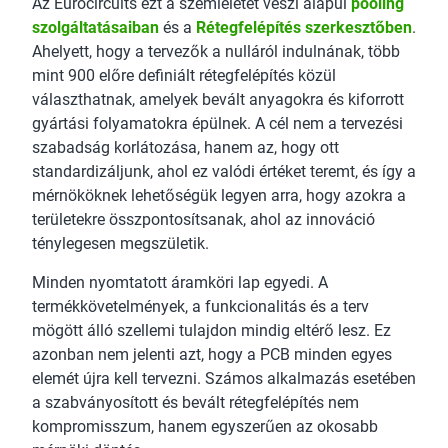
Az Eurocircuits ezt a szemléletet veszi alapul
pooling
szolgáltatásaiban
és a
Rétegfelépítés szerkesztőben
.
Ahelyett, hogy a tervezők a nulláról indulnának, több
mint 900 előre definiált rétegfelépítés közül
választhatnak, amelyek bevált anyagokra és kiforrott
gyártási folyamatokra épülnek. A cél nem a tervezési
szabadság korlátozása, hanem az, hogy ott
standardizáljunk, ahol ez valódi értéket teremt, és így a
mérnököknek lehetőségük legyen arra, hogy azokra a
területekre összpontosítsanak, ahol az innováció
ténylegesen megszületik.
Minden nyomtatott áramköri lap egyedi. A
termékkövetelmények, a funkcionalitás és a terv
mögött álló szellemi tulajdon mindig eltérő lesz. Ez
azonban nem jelenti azt, hogy a PCB minden egyes
elemét újra kell tervezni. Számos alkalmazás esetében
a szabványosított és bevált rétegfelépítés nem
kompromisszum, hanem egyszerűen az okosabb