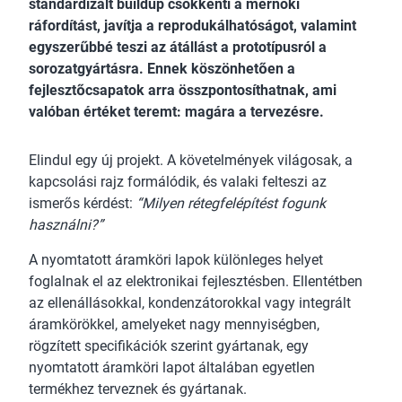
standardizált buildup csökkenti a mérnöki
ráfordítást, javítja a reprodukálhatóságot, valamint
egyszerűbbé teszi az átállást a prototípusról a
sorozatgyártásra. Ennek köszönhetően a
fejlesztőcsapatok arra összpontosíthatnak, ami
valóban értéket teremt: magára a tervezésre.
Elindul egy új projekt. A követelmények világosak, a
kapcsolási rajz formálódik, és valaki felteszi az
ismerős kérdést:
“Milyen rétegfelépítést fogunk
használni?”
A nyomtatott áramköri lapok különleges helyet
foglalnak el az elektronikai fejlesztésben. Ellentétben
az ellenállásokkal, kondenzátorokkal vagy integrált
áramkörökkel, amelyeket nagy mennyiségben,
rögzített specifikációk szerint gyártanak, egy
nyomtatott áramköri lapot általában egyetlen
termékhez terveznek és gyártanak.