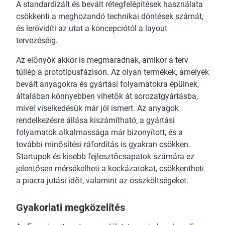
A standardizált és bevált rétegfelépítések használata
csökkenti a meghozandó technikai döntések számát,
és lerövidíti az utat a koncepciótól a layout
tervezéséig.
Az előnyök akkor is megmaradnak, amikor a terv
túllép a prototípusfázison. Az olyan termékek, amelyek
bevált anyagokra és gyártási folyamatokra épülnek,
általában könnyebben vihetők át sorozatgyártásba,
mivel viselkedésük már jól ismert. Az anyagok
rendelkezésre állása kiszámítható, a gyártási
folyamatok alkalmassága már bizonyított, és a
további minősítési ráfordítás is gyakran csökken.
Startupok és kisebb fejlesztőcsapatok számára ez
jelentősen mérsékelheti a kockázatokat, csökkentheti
a piacra jutási időt, valamint az összköltségeket.
Gyakorlati megközelítés