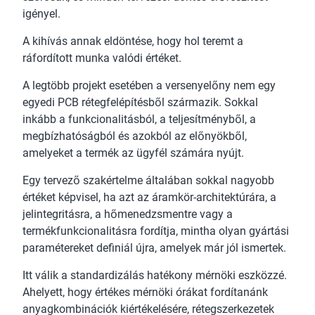
igényel.
A kihívás annak eldöntése, hogy hol teremt a
ráfordított munka valódi értéket.
A legtöbb projekt esetében a versenyelőny nem egy
egyedi PCB rétegfelépítésből származik. Sokkal
inkább a funkcionalitásból, a teljesítményből, a
megbízhatóságból és azokból az előnyökből,
amelyeket a termék az ügyfél számára nyújt.
Egy tervező szakértelme általában sokkal nagyobb
értéket képvisel, ha azt az áramkör-architektúrára, a
jelintegritásra, a hőmenedzsmentre vagy a
termékfunkcionalitásra fordítja, mintha olyan gyártási
paramétereket definiál újra, amelyek már jól ismertek.
Itt válik a standardizálás hatékony mérnöki eszközzé.
Ahelyett, hogy értékes mérnöki órákat fordítanánk
anyagkombinációk kiértékelésére, rétegszerkezetek