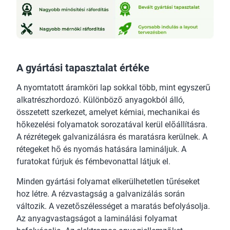
A gyártási tapasztalat értéke
A nyomtatott áramköri lap sokkal több, mint egyszerű
alkatrészhordozó. Különböző anyagokból álló,
összetett szerkezet, amelyet kémiai, mechanikai és
hőkezelési folyamatok sorozatával kerül előállításra.
A rézrétegek galvanizálásra és maratásra kerülnek. A
rétegeket hő és nyomás hatására lamináljuk. A
furatokat fúrjuk és fémbevonattal látjuk el.
Minden gyártási folyamat elkerülhetetlen tűréseket
hoz létre. A rézvastagság a galvanizálás során
változik. A vezetőszélességet a maratás befolyásolja.
Az anyagvastagságot a laminálási folyamat