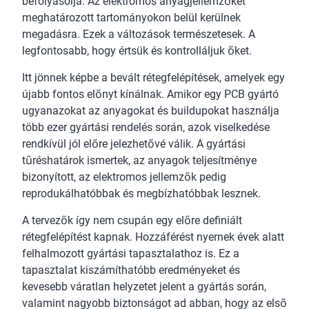
befolyásolja. Az elektromos anyagjellemzőket
meghatározott tartományokon belül kerülnek
megadásra. Ezek a változások természetesek. A
legfontosabb, hogy értsük és kontrolláljuk őket.
Itt jönnek képbe a bevált rétegfelépítések, amelyek egy
újabb fontos előnyt kínálnak. Amikor egy PCB gyártó
ugyanazokat az anyagokat és buildupokat használja
több ezer gyártási rendelés során, azok viselkedése
rendkívül jól előre jelezhetővé válik. A gyártási
tűréshatárok ismertek, az anyagok teljesítménye
bizonyított, az elektromos jellemzők pedig
reprodukálhatóbbak és megbízhatóbbak lesznek.
A tervezők így nem csupán egy előre definiált
rétegfelépítést kapnak. Hozzáférést nyernek évek alatt
felhalmozott gyártási tapasztalathoz is. Ez a
tapasztalat kiszámíthatóbb eredményeket és
kevesebb váratlan helyzetet jelent a gyártás során,
valamint nagyobb biztonságot ad abban, hogy az első