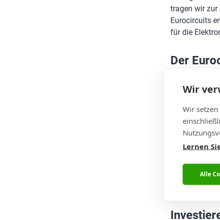
tragen wir zur
Eurocircuits e
für die Elektro
Der Euroc
Wenn Sie sich 
Wir ve
wählen einen v
liegt im Bereit
Wir setzen
einschließ
moderne
Nutzungsve
kompromi
Lernen Si
können.
fachkund
Alle C
Ziele effi
Investier