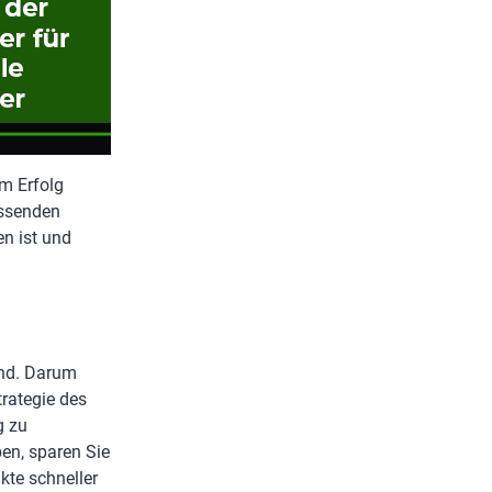
um Erfolg
assenden
en ist und
ind. Darum
trategie des
g zu
ben, sparen Sie
kte schneller