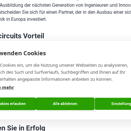
 Ausbildung der nächsten Generation von Ingenieuren und Innova
ntscheiden Sie sich für einen Partner, der in den Ausbau einer si
nik in Europa investiert.
ircuits Vorteil
für Eurocircuits entscheiden, wählen Sie mehr als nur einen Lie
rwenden Cookies
ertrauenswürdigen Partner, der sich für Ihren Erfolg einsetzt. U
stellen von:
 Cookies ein, um die Nutzung unserer Webseiten zu analysieren,
lich des Such und Surfverlaufs, Suchbegriffen und Ihnen auf Ihr
n Werkzeugen
zur Optimierung Ihrer Designs und zur Risikomin
rhalten angepasste Informationen anbieten zu können.
ssloser Qualität
, auf die Sie sich in jeder Phase Ihres Projekts 
e mehr
iger Unterstützung
, die Ihnen hilft, Herausforderungen zu meist
ookies erlauben
Alle ablehnen
Einstellun
zient zu erreichen.
en Sie in Erfolg