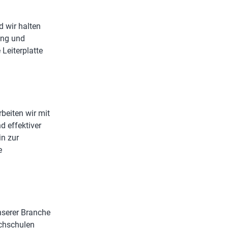
 wir halten
ung und
 Leiterplatte
rbeiten wir mit
d effektiver
in zur
e
unserer Branche
ochschulen