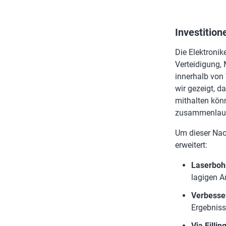
Investition
Die Elektronik
Verteidigung, 
innerhalb von
wir gezeigt, d
mithalten kön
zusammenlau
Um dieser Nac
erweitert:
Laserboh
lagigen A
Verbesse
Ergebniss
Via Filli