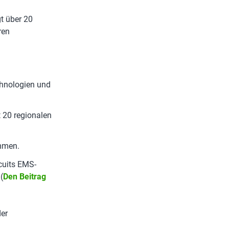
gt über 20
ren
chnologien und
 20 regionalen
mmen.
cuits EMS-
(
Den Beitrag
er