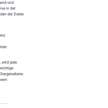
land und
ive in der
aden der Daten
renz
kten
, wird jede
wichtige
 Chargenebene.
Ihrem