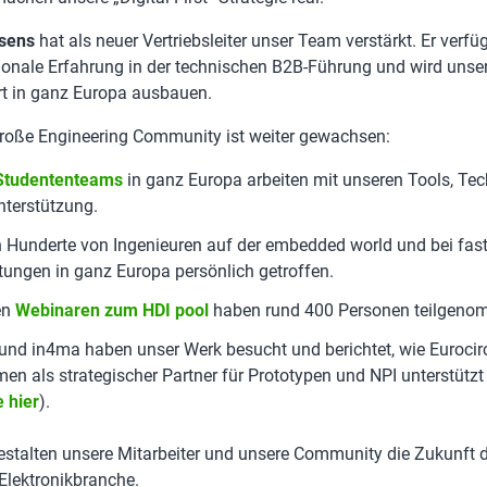
sens
hat als neuer Vertriebsleiter unser Team verstärkt. Er verfü
tionale Erfahrung in der technischen B2B-Führung und wird unse
t in ganz Europa ausbauen.
roße Engineering Community ist weiter gewachsen:
Studententeams
in ganz Europa arbeiten mit unseren Tools, Te
nterstützung.
 Hunderte von Ingenieuren auf der embedded world und bei fast
tungen in ganz Europa persönlich getroffen.
en
Webinaren zum HDI pool
haben rund 400 Personen teilgeno
d in4ma haben unser Werk besucht und berichtet, wie Eurocir
en als strategischer Partner für Prototypen und NPI unterstützt 
e hier
).
talten unsere Mitarbeiter und unsere Community die Zukunft d
Elektronikbranche.