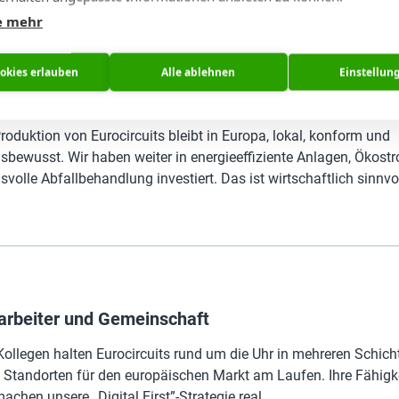
usbauen.
e mehr
igungstechnik ist näher an die Daten herangerückt: Maschinen k
AM-Abteilung aus gesteuert werden, unterstützt durch hauseigen
ookies erlauben
Alle ablehnen
Einstellun
ungshilfe mit einem Projektor. Das Ziel ist klar: optimierte Arbe
er PCB- und PCBA-Prototypen bis hin zu Kleinserien.
oduktion von Eurocircuits bleibt in Europa, lokal, konform und
sbewusst. Wir haben weiter in energieeffiziente Anlagen, Ökost
volle Abfallbehandlung investiert. Das ist wirtschaftlich sinnvol
arbeiter und Gemeinschaft
Kollegen halten Eurocircuits rund um die Uhr in mehreren Schic
 Standorten für den europäischen Markt am Laufen. Ihre Fähigke
hen unsere „Digital First”-Strategie real.