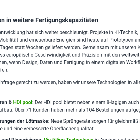
en in weitere Fertigungskapazitäten
entwicklung hat sich weiter beschleunigt. Projekte in KI-Technik
Mobilität und erneuerbare Energien sind heute auf Prototypen a
 Tagen statt Wochen geliefert werden. Gemeinsam mit unseren
ass europäische Geschwindigkeit und Präzision mit den weltweit
nen, wenn Design, Daten und Fertigung in einem digitalen Work
fen.
hfrage gerecht zu werden, haben wir unsere Technologien in al
ren &
HDI pool
: Der HDI pool bietet neben einem 8-lagigen auch 
ufbau. Über 71 Kunden haben mehr als 104 Bestellungen aufge
rungen der Lötmaske
: Neue Sprühgeräte sorgen für gleichmäßi
e und eine verbesserte Oberflächenqualität.
ng und Planarisieren
:
Via filling Technologie
in Aachen und neue 