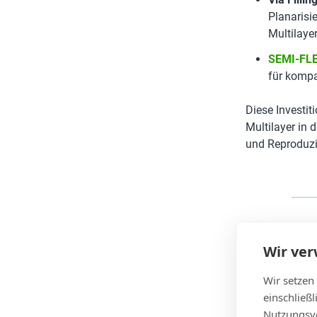
Planarisi
Multilaye
SEMI-FLE
für kompa
Diese Investit
Multilayer in 
und Reproduzie
Wir ve
Fertigung 
Wir setzen
Unsere Fertigu
einschließ
Schichten. Das
Nutzungsve