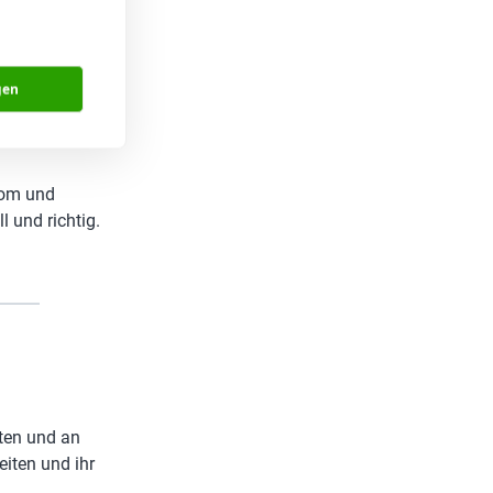
önnen direkt
e Tools wie
gen
itsabläufe
rom und
l und richtig.
hten und an
iten und ihr