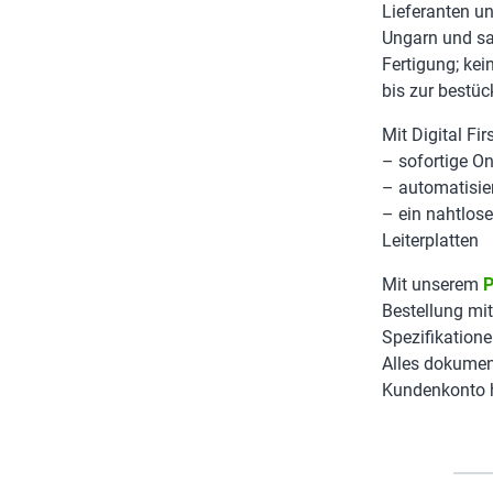
Lieferanten u
Ungarn und sah
Fertigung; kei
bis zur bestück
Mit Digital Fi
– sofortige On
– automatisie
– ein nahtlose
Leiterplatten
Mit unserem
P
Bestellung mit
Spezifikation
Alles dokumen
Kundenkonto h