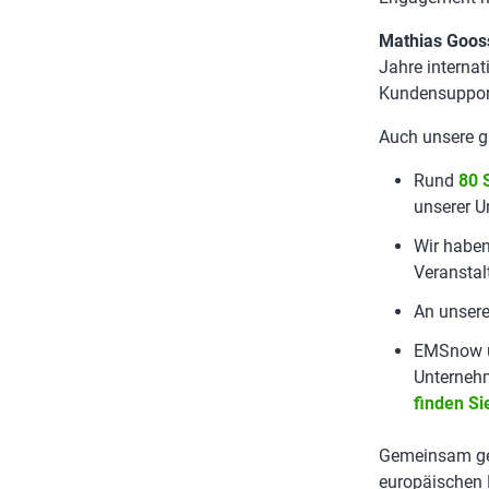
Mathias Goos
Jahre interna
Kundensuppor
Auch unsere g
Rund
80 
unserer U
Wir haben
Veranstal
An unser
EMSnow un
Unternehm
finden Si
Gemeinsam ges
europäischen 