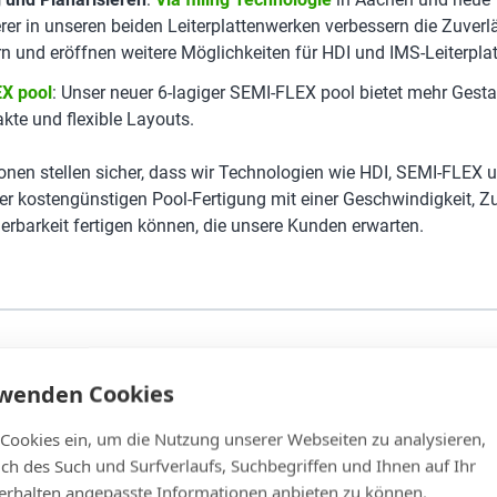
erer in unseren beiden Leiterplattenwerken verbessern die Zuverl
rn und eröffnen weitere Möglichkeiten für HDI und IMS-Leiterplat
X pool
: Unser neuer 6-lagiger SEMI-FLEX pool bietet mehr Gesta
kte und flexible Layouts.
ionen stellen sicher, dass wir Technologien wie HDI, SEMI-FLEX
der kostengünstigen Pool-Fertigung mit einer Geschwindigkeit, Zu
rbarkeit fertigen können, die unsere Kunden erwarten.
rwenden Cookies
in Europa verantwortungsbewusst und nachhaltig
 Cookies ein, um die Nutzung unserer Webseiten zu analysieren,
ngskapazitäten in Erkelenz sind nun voll einsatzfähig und laufe
lich des Such und Surfverlaufs, Suchbegriffen und Ihnen auf Ihr
 ist die Basis für eine schnelle, zuverlässige Leiterplattenbestüc
rhalten angepasste Informationen anbieten zu können.