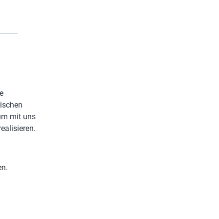
e
äischen
 um mit uns
ealisieren.
en.