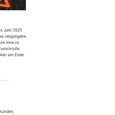
das Jahr 2025
 das vergangene
 um inne zu
urocircuits
fiken am Ende
 Kunden,