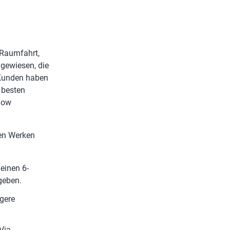
, Raumfahrt,
ngewiesen, die
 Kunden haben
 besten
flow
len Werken
einen 6-
geben.
gere
Via-