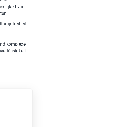
ässigkeit von
ten.
ltungsfreiheit
 und komplexe
verlässigkeit
n in 2
kung, die wir