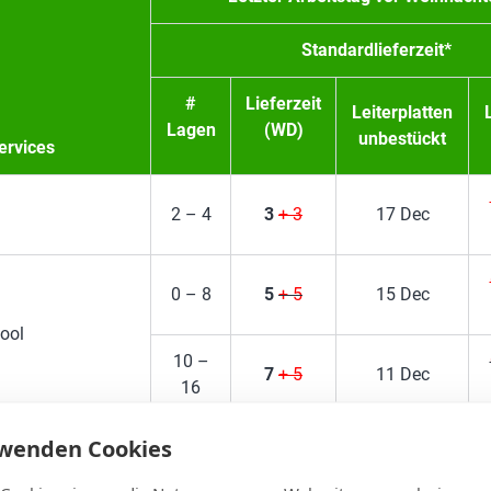
Standardlieferzeit*
#
Lieferzeit
Leiterplatten
Lagen
(WD)
unbestückt
ervices
2 – 4
3
+ 3
17 Dec
0 – 8
5
+ 5
15 Dec
ool
10 –
7
+ 5
11 Dec
16
rwenden Cookies
PEDANCE pool
4 – 8
5
+ 5
15 Dec