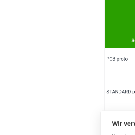
S
PCB proto
STANDARD p
Wir ve
DEFINED IM