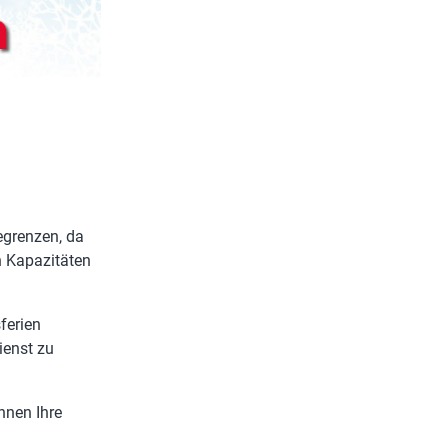
egrenzen, da
n Kapazitäten
ferien
ienst zu
önnen Ihre