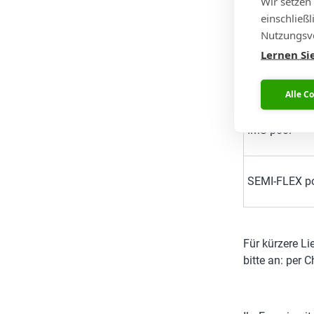
Wir setzen
einschließ
Nutzungsve
RF pool
Lernen Si
Alle C
IMS pool
SEMI-FLEX p
Für kürzere Li
bitte an: per 