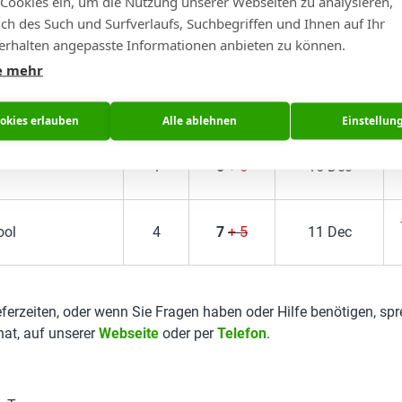
 Cookies ein, um die Nutzung unserer Webseiten zu analysieren,
lich des Such und Surfverlaufs, Suchbegriffen und Ihnen auf Ihr
0 – 2
5
+ 5
15 Dec
rhalten angepasste Informationen anbieten zu können.
e mehr
4
7
+ 5
11 Dec
ookies erlauben
Alle ablehnen
Einstellun
1
5
+ 5
15 Dec
ool
4
7
+ 5
11 Dec
eferzeiten, oder wenn Sie Fragen haben oder Hilfe benötigen, sp
Chat, auf unserer
Webseite
oder per
Telefon
.