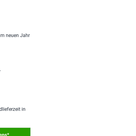
 im neuen Jahr
*
lieferzeit in
ens*