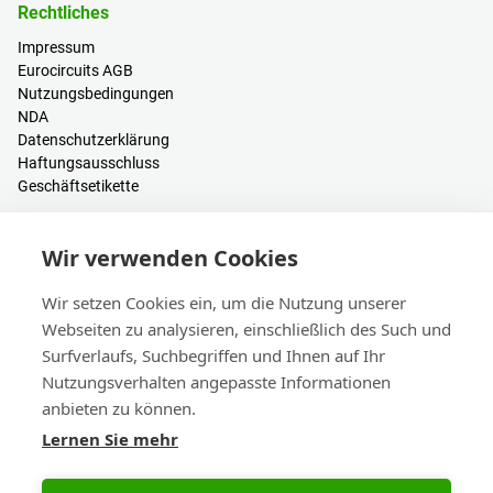
Rechtliches
Impressum
Eurocircuits AGB
Nutzungsbedingungen
NDA
Datenschutzerklärung
Haftungsausschluss
Geschäftsetikette
Ressourcen
Wir verwenden Cookies
PCB Kalkulator
Anmelden / Registrieren
Wir setzen Cookies ein, um die Nutzung unserer
Hilfe & Wissen
Webseiten zu analysieren, einschließlich des Such und
Blogs
Surfverlaufs, Suchbegriffen und Ihnen auf Ihr
Events
Nutzungsverhalten angepasste Informationen
anbieten zu können.
Kontakt
Lernen Sie mehr
Vertrieb & Kundendienst
Hauptsitz & Niederlassungen
eC-calendar