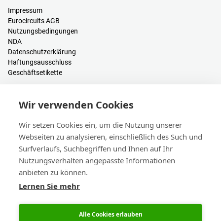
Impressum
Eurocircuits AGB
Nutzungsbedingungen
NDA
Datenschutzerklärung
Haftungsausschluss
Geschäftsetikette
Ressourcen
Wir verwenden Cookies
PCB Kalkulator
Anmelden / Registrieren
Wir setzen Cookies ein, um die Nutzung unserer
Hilfe & Wissen
Webseiten zu analysieren, einschließlich des Such und
Blogs
Surfverlaufs, Suchbegriffen und Ihnen auf Ihr
Events
Nutzungsverhalten angepasste Informationen
anbieten zu können.
Kontakt
Lernen Sie mehr
Vertrieb & Kundendienst
Hauptsitz & Niederlassungen
eC-calendar
Alle Cookies erlauben