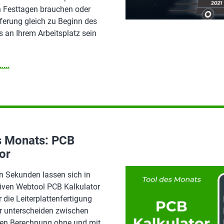
n Festtagen brauchen oder
ferung gleich zu Beginn des
 an Ihrem Arbeitsplatz sein
n……
s Monats: PCB
or
n Sekunden lassen sich in
iven Webtool PCB Kalkulator
r die Leiterplattenfertigung
ir unterscheiden zwischen
llen Berechnung ohne und mit