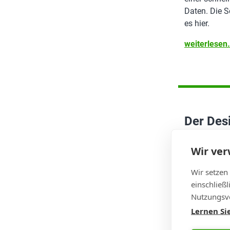
Daten. Die Sc
es hier.
weiterlese
Der Desi
Bohrlöc
Wir ve
Bei Bohrlöch
Design- und 
Wir setzen
der Praxis h
einschließ
das durchkon
Nutzungsve
tatsächlich
Lernen Si
fertigen Lo