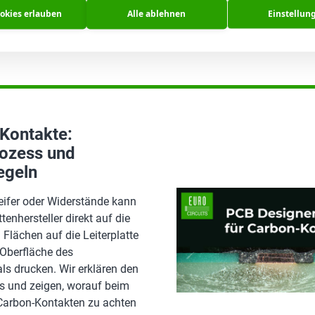
chmesser).
ookies erlauben
Alle ablehnen
Einstellun
n……
Kontakte:
ozess und
egeln
eifer oder Widerstände kann
ttenhersteller direkt auf die
 Flächen auf die Leiterplatte
 Oberfläche des
ls drucken. Wir erklären den
s und zeigen, worauf beim
Carbon-Kontakten zu achten