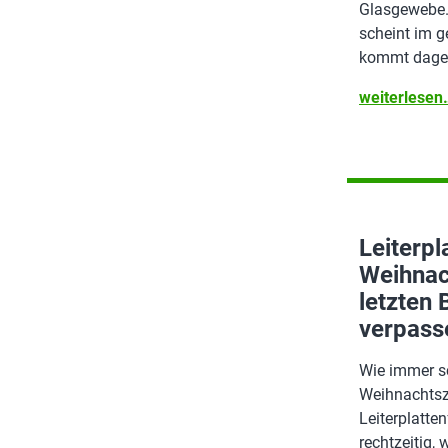
Glasgewebe. 
scheint im g
kommt dageg
weiterlese
Leiterpl
Weihnac
letzten 
verpass
Wie immer sc
Weihnachtsze
Leiterplatten
rechtzeitig, 