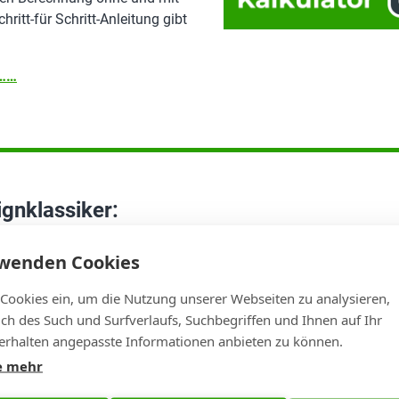
hritt-für Schritt-Anleitung gibt
n……
gnklassiker:
her und Restringe
rwenden Cookies
ern und Restringen treffen
Fertigungswelt aufeinander. In
 Cookies ein, um die Nutzung unserer Webseiten zu analysieren,
aben wir zwei Durchmesser für
lich des Such und Surfverlaufs, Suchbegriffen und Ihnen auf Ihr
taktierte Loch: den
rhalten angepasste Informationen anbieten zu können.
en Bohrdurchmesser und den
e mehr
chdurchmesser