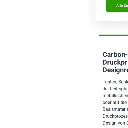
(Endlochdur
Alle C
weiterlese
Carbon-
Druckpr
Designr
Tasten, Schl
der Leiterpla
metallischen
oder auf die
Basismateria
Druckprozes
Design von 