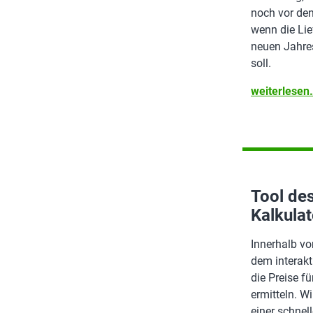
noch vor de
wenn die Lie
neuen Jahres
soll.
weiterlese
Tool de
Kalkulat
Innerhalb vo
dem interakt
die Preise fü
ermitteln. W
einer schne