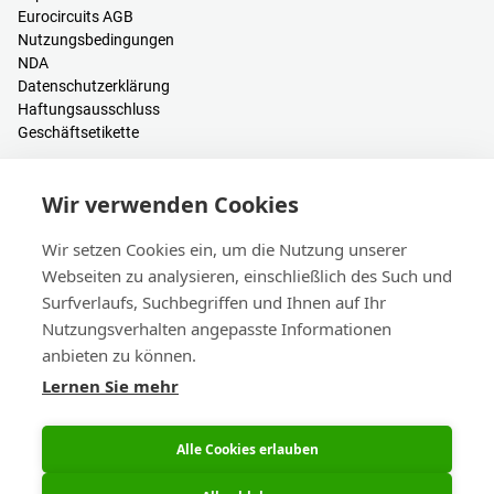
Eurocircuits AGB
Nutzungsbedingungen
NDA
Datenschutzerklärung
Haftungsausschluss
Geschäftsetikette
Ressourcen
Wir verwenden Cookies
PCB Kalkulator
Anmelden / Registrieren
Wir setzen Cookies ein, um die Nutzung unserer
Hilfe & Wissen
Webseiten zu analysieren, einschließlich des Such und
Blogs
Surfverlaufs, Suchbegriffen und Ihnen auf Ihr
Events
Nutzungsverhalten angepasste Informationen
anbieten zu können.
Kontakt
Lernen Sie mehr
Vertrieb & Kundendienst
Hauptsitz & Niederlassungen
eC-calendar
Alle Cookies erlauben