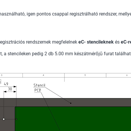
asználható, igen pontos csappal regisztrálható rendszer, melly
a regisztrációs rendszernek megfelelnek
eC- stencileknek
és
eC-r
a stencileken pedig 2 db 5.00 mm készátmérőjű furat található.