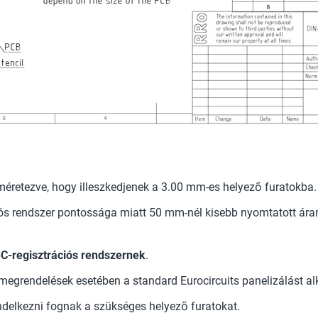
éretezve, hogy illeszkedjenek a 3.00 mm-es helyező furatokba.
iós rendszer pontossága miatt 50 mm-nél kisebb nyomtatott ára
C-regisztrációs rendszernek
.
megrendelések esetében a standard Eurocircuits panelizálást a
ndelkezni fognak a szükséges helyező furatokat.