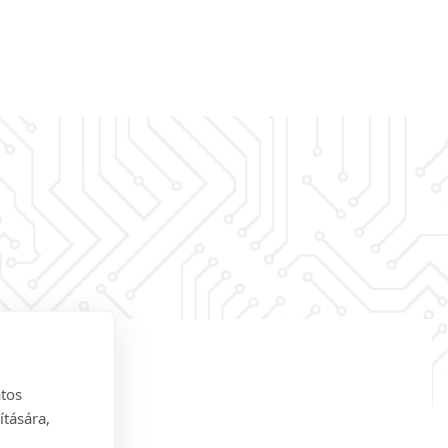
atos
ítására,