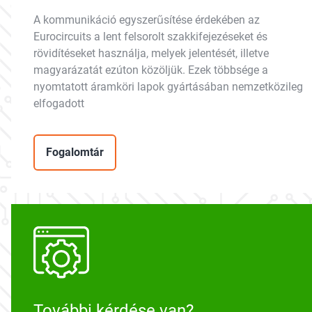
A kommunikáció egyszerűsítése érdekében az
Eurocircuits a lent felsorolt szakkifejezéseket és
rövidítéseket használja, melyek jelentését, illetve
magyarázatát ezúton közöljük. Ezek többsége a
nyomtatott áramköri lapok gyártásában nemzetközileg
elfogadott
Fogalomtár
További kérdése van?