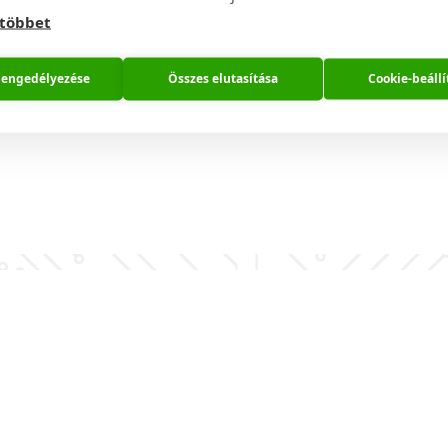
 többet
 engedélyezése
Összes elutasítása
Cookie-beállí