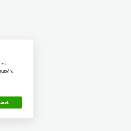
atos
ítására,
tások