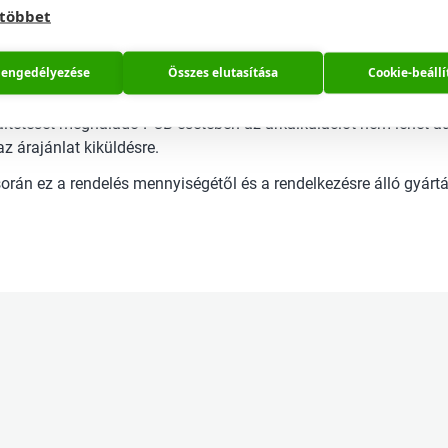
 többet
sától számítva.
 engedélyezése
Összes elutasítása
Cookie-beállí
ltetését meghaladó PCB esetében az árkalkulációt nem lehet au
az árajánlat kiküldésre.
orán ez a rendelés mennyiségétől és a rendelkezésre álló gyár