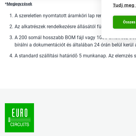
*
Megjegyzések
Tudj meg
A szereletlen nyomtatott áramköri lap rendelkezésre állá
Összes
Az alkatrészek rendelkezésre állásától függően
A 200 sornál hosszabb BOM fájl vagy 1000 alkatrész beü
bírálni a dokumentációt és általában 24 órán belül kerül 
A standard szállítási határidő 5 munkanap. Az elemzés s