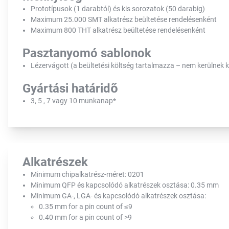
Prototípusok (1 darabtól) és kis sorozatok (50 darabig)
Maximum 25.000 SMT alkatrész beültetése rendelésenként
Maximum 800 THT alkatrész beültetése rendelésenként
Pasztanyomó sablonok
Lézervágott (a beültetési költség tartalmazza – nem kerülnek ki
Gyártási határidő
3, 5 , 7 vagy 10 munkanap*
Alkatrészek
Minimum chipalkatrész-méret: 0201
Minimum QFP és kapcsolódó alkatrészek osztása: 0.35 mm
Minimum GA-, LGA- és kapcsolódó alkatrészek osztása:
0.35 mm for a pin count of ≤9
0.40 mm for a pin count of >9