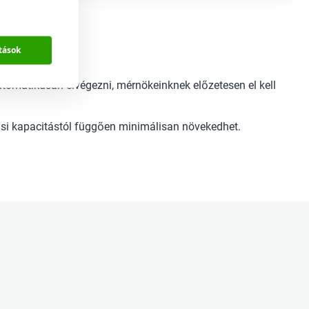
tások
tomatikusan elvégezni, mérnökeinknek előzetesen el kell
tási kapacitástól függően minimálisan növekedhet.