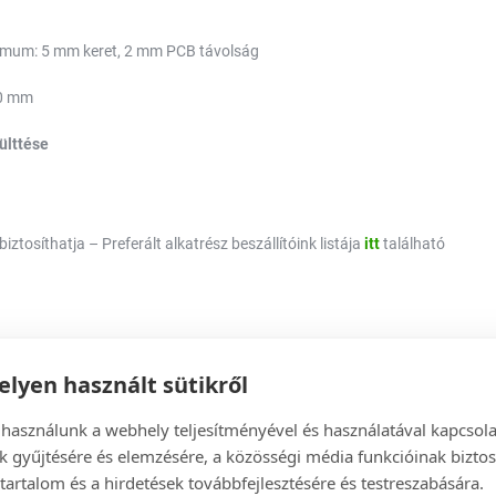
nimum: 5 mm keret, 2 mm PCB távolság
0 mm
ülttése
iztosíthatja – Preferált alkatrész beszállítóink listája
itt
található
lyen használt sütikről
 használunk a webhely teljesítményével és használatával kapcsol
k gyűjtésére és elemzésére, a közösségi média funkcióinak biztos
tartalom és a hirdetések továbbfejlesztésére és testreszabására.