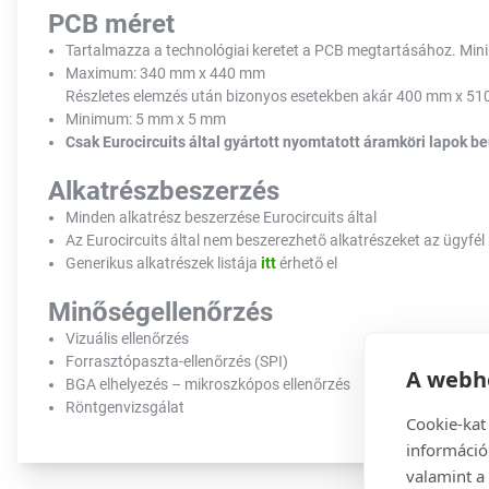
PCB méret
Tartalmazza a technológiai keretet a PCB megtartásához. Mi
Maximum: 340 mm x 440 mm
Részletes elemzés után bizonyos esetekben akár
400 mm x 51
Minimum: 5 mm x 5 mm
Csak Eurocircuits által gyártott nyomtatott áramköri lapok be
Alkatrészbeszerzés
Minden alkatrész beszerzése Eurocircuits által
Az Eurocircuits által nem beszerezhető alkatrészeket az ügyfél b
Generikus alkatrészek listája
itt
érhető el
Minőségellenőrzés
Vizuális ellenőrzés
Forrasztópaszta-ellenőrzés (SPI)
A webhe
BGA elhelyezés – mikroszkópos ellenőrzés
Röntgenvizsgálat
Cookie-kat
információ
valamint a 