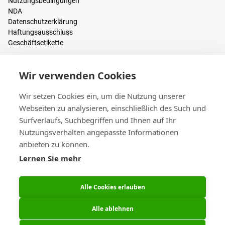
Nutzungsbedingungen
NDA
Datenschutzerklärung
Haftungsausschluss
Geschäftsetikette
Ressourcen
Wir verwenden Cookies
PCB Kalkulator
Anmelden / Registrieren
Wir setzen Cookies ein, um die Nutzung unserer
Hilfe & Wissen
Webseiten zu analysieren, einschließlich des Such und
Blogs
Surfverlaufs, Suchbegriffen und Ihnen auf Ihr
Events
Nutzungsverhalten angepasste Informationen
anbieten zu können.
Kontakt
Lernen Sie mehr
Vertrieb & Kundendienst
Hauptsitz & Niederlassungen
eC-calendar
Alle Cookies erlauben
Alle ablehnen