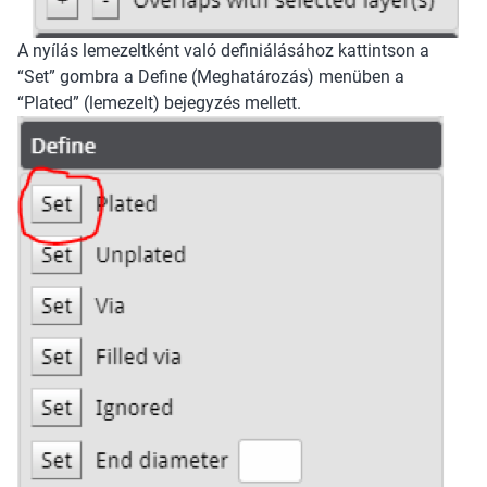
A nyílás lemezeltként való definiálásához kattintson a
“Set” gombra a Define (Meghatározás) menüben a
“Plated” (lemezelt) bejegyzés mellett.