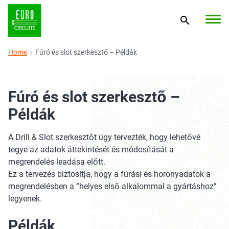
Home
Fúró és slot szerkesztő – Példák
Fúró és slot szerkesztő –
Példák
A Drill & Slot szerkesztőt úgy tervezték, hogy lehetővé
tegye az adatok áttekintését és módosítását a
megrendelés leadása előtt.
Ez a tervezés biztosítja, hogy a fúrási és horonyadatok a
megrendelésben a “helyes első alkalommal a gyártáshoz”
legyenek.
Példák