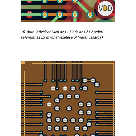
10. ábra. Közelebbi kép az L1-L2 és az L2-L2 (zöld),
valamint az L3 útvonalvezetéséről (narancssárga).