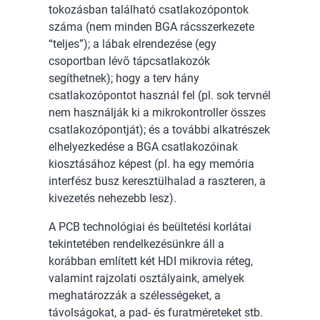
tokozásban található csatlakozópontok
száma (nem minden BGA rácsszerkezete
“teljes”); a lábak elrendezése (egy
csoportban lévő tápcsatlakozók
segíthetnek); hogy a terv hány
csatlakozópontot használ fel (pl. sok tervnél
nem használják ki a mikrokontroller összes
csatlakozópontját); és a további alkatrészek
elhelyezkedése a BGA csatlakozóinak
kiosztásához képest (pl. ha egy memória
interfész busz keresztülhalad a raszteren, a
kivezetés nehezebb lesz).
A PCB technológiai és beültetési korlátai
tekintetében rendelkezésünkre áll a
korábban említett két HDI mikrovia réteg,
valamint rajzolati osztályaink, amelyek
meghatározzák a szélességeket, a
távolságokat, a pad- és furatméreteket stb.