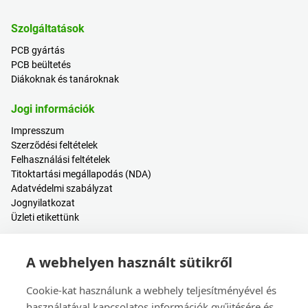
Szolgáltatások
PCB gyártás
PCB beültetés
Diákoknak és tanároknak
Jogi információk
Impresszum
Szerződési feltételek
Felhasználási feltételek
Titoktartási megállapodás (NDA)
Adatvédelmi szabályzat
Jognyilatkozat
Üzleti etikettünk
Hasznos tartalmak
A webhelyen használt sütikről
Árkalkulátor
Bejelentkezés / Regisztráció
Cookie-kat használunk a webhely teljesítményével és
Súgóközpont
használatával kapcsolatos információk gyűjtésére és