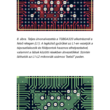
8. ábra. Teljes útvonalvezetés a TGBGA320 alkatrésznél a
felső rétegen (L1). A legkülső gyűrűket az L1-en vezetjük a
tápcsatlakozók és földpontok hasznos elhelyezésével,
valamint a lábak közötti résekben átvezetőkkel. Szintén
láthatók az L1-L2 mikroviák számos “belső” paden.