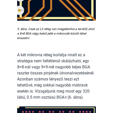
5. ábra. Csak az L3 réteg van megjelenítve a tervből, ahol
a 8×8 BGA négy belső jelét a mikroviák között lehet
kivezetni.
A két mikrovia réteg korlátja miatt ez a
stratégia nem feltétlenül skálázható, egy
8×8-nál vagy 9×9-nél nagyobb teljes BGA
raszter összes pinjének útvonalvezetésénél.
Azonban számos tényező teszi ezt
lehetővé, még sokkal nagyobb mátrixok
esetén is. Vizsgáljunk meg most egy 320
lábú, 0.5 mm osztású BGA-t (6. ábra).