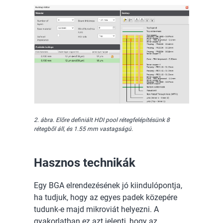
2. ábra. Előre definiált HDI pool rétegfelépítésünk 8
rétegből áll, és 1.55 mm vastagságú.
Hasznos technikák
Egy BGA elrendezésének jó kiindulópontja,
ha tudjuk, hogy az egyes padek közepére
tudunk-e majd mikroviát helyezni. A
gyakorlatban ez azt jelenti, hogy az