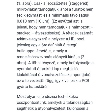
(1. ábra). Csak a lépcsőzetes (staggered)
mikroviákat támogatjuk, ahol a furatok nem
fedik egymást, és a minimális távolságuk
0.010 mm (10 µm). (Ez egyúttal azt is
jelenti, hogy nem támogatjuk a halmozott –
stacked – átvezetéseket). A rétegek számát
tekintve egyszerű a helyzet: a HDI pool
jelenleg egy előre definiált 8 rétegű
builduppal érhető el, amely a
rendelésösszevonás előnyeit kínálja (2.
ábra). A többi tényező, amely befolyásolja a
nyomtatott áramköri lap megfelelő
kialakítását útvonalvezetés szempontjából
az a tervezéstől függ, így kívül esik a PCB
gyártó hatáskörén.
Most olyan elrendezési technikákra
összpontosítunk, amelyek általánosságban
segíthetik a útvonalvezetést, különösen a