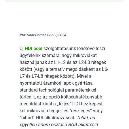
Írta: Saar Drimer. 08/11/2024
Új
HDI pool
szolgáltatásunk lehetővé teszi
ügyfeleink számára, hogy mikroviákat
használjanak az L1-L2 és az L2-L3 rétegek
között (vagy alternatív megoldásként az L6-
L7 és L7-L8 rétegek között). Mivel a
nyomtatott áramköri lapok gyártása
standard technológiai paraméterekkel
történik, ez az opció költséghatékonyabb
megoldást kínál a „teljes” HDI-hez képest,
két mikrovia réteggel, és “részleges” vagy
“hibrid” HDI alkalmazással.
Tehát, ha
egyetlen finom osztású BGA alkatrészt