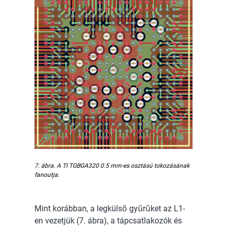
7. ábra. A TI TGBGA320 0.5 mm-es osztású tokozásának
fanoutja.
Mint korábban, a legkülső gyűrűket az L1-
en vezetjük (7. ábra), a tápcsatlakozók és