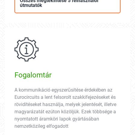
Összes megtekintése 5 felhasználói
útmutatók
Fogalomtár
A kommunikáció egyszerűsítése érdekében az
Eurocircuits a lent felsorolt szakkifejezéseket és
rövidítéseket használja, melyek jelentését, illetve
magyarázatát ezúton közöljük. Ezek többsége a
nyomtatott áramköri lapok gyártásában
nemzetközileg elfogadott