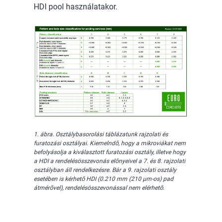
HDI pool használatakor.
1. ábra. Osztálybasorolási táblázatunk rajzolati és
furatozási osztályai. Kiemelndő, hogy a mikroviákat nem
befolyásolja a kiválasztott furatozási osztály, illetve hogy
a HDI a rendelésösszevonás előnyeivel a 7. és 8. rajzolati
osztályban áll rendelkezésre. Bár a 9. rajzolati osztály
esetében is kérhető HDI (0.210 mm (210 µm-os) pad
átmérővel), rendelésösszevonással nem elérhető.