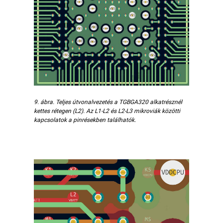
9. ábra. Teljes útvonalvezetés a TGBGA320 alkatrésznél
kettes rétegen (L2). Az L1-L2 és L2-L3 mikroviák közötti
kapcsolatok a pinrésekben találhatók.