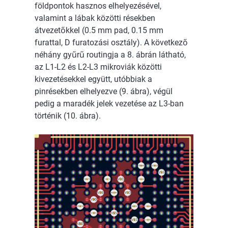
földpontok hasznos elhelyezésével,
valamint a lábak közötti résekben
átvezetőkkel (0.5 mm pad, 0.15 mm
furattal, D furatozási osztály). A következő
néhány gyűrű routingja a 8. ábrán látható,
az L1-L2 és L2-L3 mikroviák közötti
kivezetésekkel együtt, utóbbiak a
pinrésekben elhelyezve (9. ábra), végül
pedig a maradék jelek vezetése az L3-ban
történik (10. ábra).