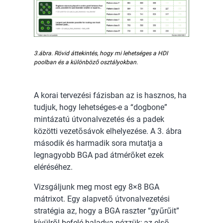
3.ábra. Rövid áttekintés, hogy mi lehetséges a HDI
poolban és a különböző osztályokban.
A korai tervezési fázisban az is hasznos, ha
tudjuk, hogy lehetséges-e a “dogbone”
mintázatú útvonalvezetés és a padek
közötti vezetősávok elhelyezése. A 3. ábra
második és harmadik sora mutatja a
legnagyobb BGA pad átmérőket ezek
eléréséhez.
Vizsgáljunk meg most egy 8×8 BGA
mátrixot. Egy alapvető útvonalvezetési
stratégia az, hogy a BGA raszter “gyűrűit”
kívülről befelé haladva nézzük; az első