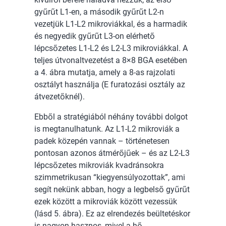
gyűrűt L1-en, a második gyűrűt L2-n
vezetjük L1-L2 mikroviákkal, és a harmadik
és negyedik gyűrűt L3-on elérhető
lépcsőzetes L1-L2 és L2-L3 mikroviákkal. A
teljes útvonaltvezetést a 8×8 BGA esetében
a 4. ábra mutatja, amely a 8-as rajzolati
osztályt használja (E furatozási osztály az
átvezetőknél).
Ebből a stratégiából néhány további dolgot
is megtanulhatunk. Az L1-L2 mikroviák a
padek közepén vannak – történetesen
pontosan azonos átmérőjűek – és az L2-L3
lépcsőzetes mikroviák kvadránsokra
szimmetrikusan “kiegyensúlyozottak”, ami
segít nekünk abban, hogy a legbelső gyűrűt
ezek között a mikroviák között vezessük
(lásd 5. ábra). Ez az elrendezés beültetéskor
is nagyon hasznos, mivel a hő