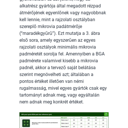
alkatrész gyártója által megadott rézpad
átmérőjének egyenlőnek vagy nagyobbnak
kell lennie, mint a rajzolati osztályban
szereplő mikrovia padátmérője
(“maradékgyűrű”). Ezt mutatja a 3. ábra
első sora, amely egyszerűen az egyes
rajzolati osztályok minimális mikrovia
padméretét sorolja fel. Amennyiben a BGA
padmérete valamivel kisebb a mikrovia
padnél, akkor a tervező saját belátása
szerint megnövelheti azt; általában a
pontos értéket illetően van némi
rugalmasság, mivel egyes gyártók csak egy
tartományt adnak meg, vagy egyáltalán
nem adnak meg konkrét értéket.