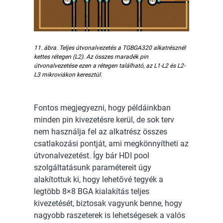
11. ábra. Teljes útvonalvezetés a TGBGA320 alkatrésznél
kettes rétegen (L2). Az összes maradék pin
útvonalvezetése ezen a rétegen található, az L1-L2 és L2-
L3 mikroviákon keresztül.
Fontos megjegyezni, hogy példáinkban
minden pin kivezetésre kerül, de sok terv
nem használja fel az alkatrész összes
csatlakozási pontját, ami megkönnyítheti az
útvonalvezetést. Így bár HDI pool
szolgáltatásunk paramétereit úgy
alakítottuk ki, hogy lehetővé tegyék a
legtöbb 8×8 BGA kialakítás teljes
kivezetését, biztosak vagyunk benne, hogy
nagyobb raszeterek is lehetségesek a valós