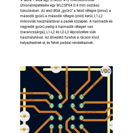
4.
ábra. Példa egy STM32F412 mikrokontroller
útvonalvezetésére egy WLCSP64 0.4 mm osztású
tokozásban. Az első BGA „gyűrű” a felső rétegre (piros), a
második gyűrű a második rétegre (zöld) kerül, L1-L2
mikroviák használatával a padek közepén. A harmadik és
negyedik gyűrű pedig a harmadik rétegen van
(narancssárga), L1-L2 és L2-L3 lépcsőzetes viák
használatával. Az átvezető furatok a rácson kívül
helyezkednek el, és fehér paddal rendelkeznek.