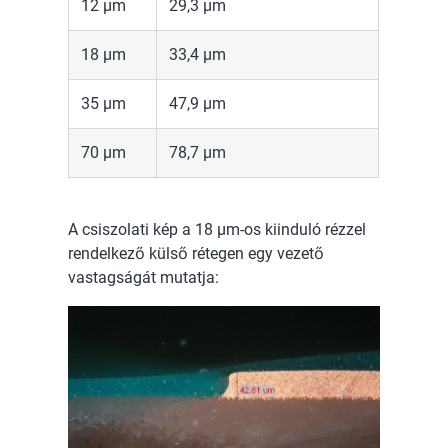
12 µm
29,3 µm
18 µm
33,4 µm
35 µm
47,9 µm
70 µm
78,7 µm
A csiszolati kép a 18 µm-os kiinduló rézzel
rendelkező külső rétegen egy vezető
vastagságát mutatja: