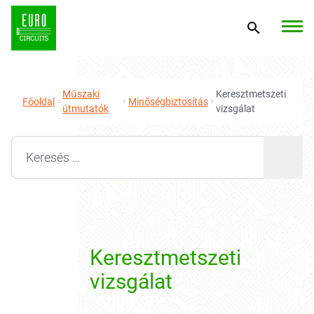
Műszaki
Keresztmetszeti
Főoldal
Minőségbiztosítás
útmutatók
vizsgálat
Search for:
Keresztmetszeti
vizsgálat