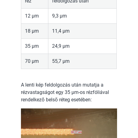
réz
feldolgozás után
12 µm
9,3 µm
18 µm
11,4 µm
35 µm
24,9 µm
70 µm
55,7 µm
A lenti kép feldolgozás után mutatja a
rézvastagságot egy 35 µm-os rézfóliával
rendelkező belső réteg esetében: