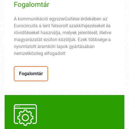
Fogalomtár
A kommunikáció egyszerűsítése érdekében az
Eurocircuits a lent felsorolt szakkifejezéseket és
rövidítéseket használja, melyek jelentését, illetve
magyarázatát ezúton közöljük. Ezek többsége a
nyomtatott áramköri lapok gyártásában
nemzetközileg elfogadott
Fogalomtár