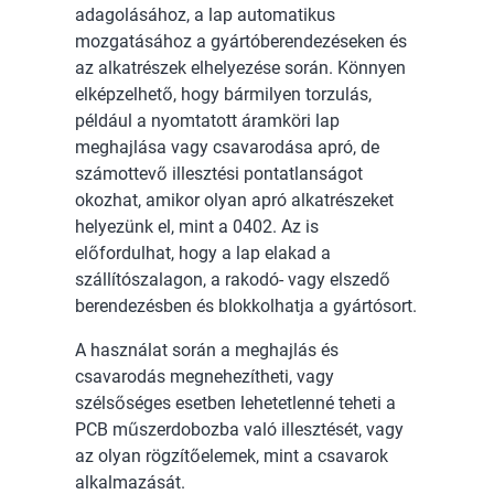
adagolásához, a lap automatikus
mozgatásához a gyártóberendezéseken és
az alkatrészek elhelyezése során. Könnyen
elképzelhető, hogy bármilyen torzulás,
például a nyomtatott áramköri lap
meghajlása vagy csavarodása apró, de
számottevő illesztési pontatlanságot
okozhat, amikor olyan apró alkatrészeket
helyezünk el, mint a 0402. Az is
előfordulhat, hogy a lap elakad a
szállítószalagon, a rakodó- vagy elszedő
berendezésben és blokkolhatja a gyártósort.
A használat során a meghajlás és
csavarodás megnehezítheti, vagy
szélsőséges esetben lehetetlenné teheti a
PCB műszerdobozba való illesztését, vagy
az olyan rögzítőelemek, mint a csavarok
alkalmazását.