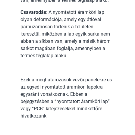
van, amennyiben a termék téglalap alakú.
Csavarodás
: A nyomtatott áramköri lap
olyan deformációja, amely egy átlóval
párhuzamosan történik a felületén
keresztül, miközben a lap egyik sarka nem
abban a síkban van, amely a másik három
sarkot magában foglalja, amennyiben a
termék téglalap alakú.
Ezek a meghatározások vevői panelekre és
az egyedi nyomtatott áramköri lapokra
egyaránt vonatkoznak. Ebben a
bejegyzésben a “nyomtatott áramköri lap”
vagy “PCB” kifejezésekkel mindkettőre
hivatkozunk.