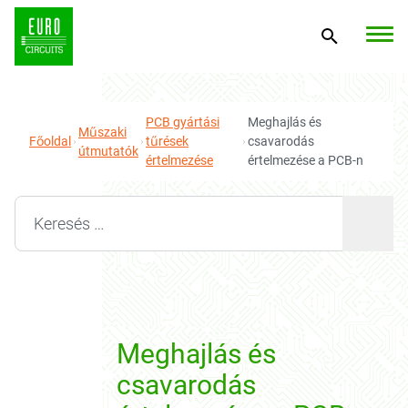
PCB gyártási
Meghajlás és
Műszaki
Főoldal
tűrések
csavarodás
útmutatók
értelmezése
értelmezése a PCB-n
Search for:
Meghajlás és
csavarodás