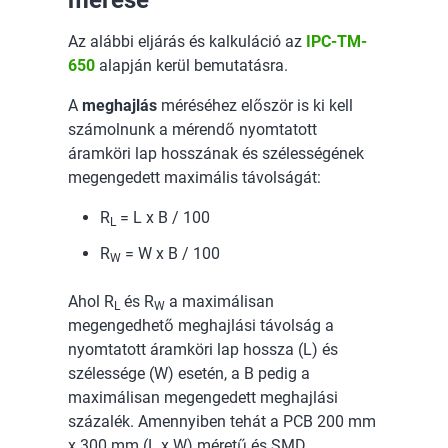
mérése
Az alábbi eljárás és kalkuláció az
IPC-TM-
650
alapján kerül bemutatásra.
A
meghajlás
méréséhez először is ki kell
számolnunk a mérendő nyomtatott
áramköri lap hosszának és szélességének
megengedett maximális távolságát:
R
= L x B / 100
L
R
= W x B / 100
W
Ahol R
és R
a maximálisan
L
W
megengedhető meghajlási távolság a
nyomtatott áramköri lap hossza (L) és
szélessége (W) esetén, a B pedig a
maximálisan megengedett meghajlási
százalék. Amennyiben tehát a PCB 200 mm
x 300 mm (L x W) méretű és SMD