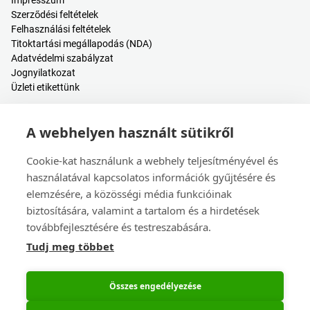
Impresszum
Szerződési feltételek
Felhasználási feltételek
Titoktartási megállapodás (NDA)
Adatvédelmi szabályzat
Jognyilatkozat
Üzleti etikettünk
Hasznos tartalmak
A webhelyen használt sütikről
Árkalkulátor
Bejelentkezés / Regisztráció
Cookie-kat használunk a webhely teljesítményével és
Súgóközpont
használatával kapcsolatos információk gyűjtésére és
Blogbejegyzések
elemzésére, a közösségi média funkcióinak
Események
biztosítására, valamint a tartalom és a hirdetések
továbbfejlesztésére és testreszabására.
Kapcsolat
Tudj meg többet
Értékesítés és ügyfélszolgálat
Székhely és leányvállalatok
Eseménynaptár
Összes engedélyezése