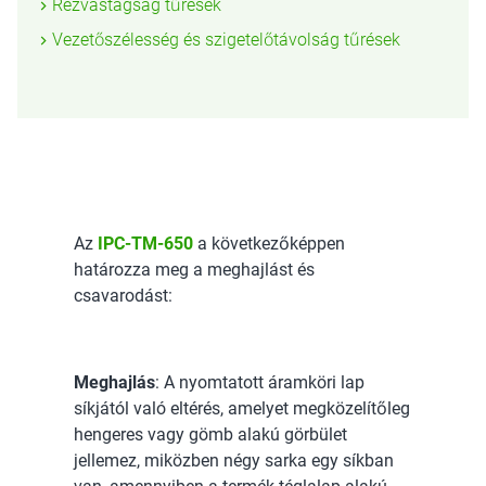
Rézvastagság tűrések
Vezetőszélesség és szigetelőtávolság tűrések
Az
IPC-TM-650
a következőképpen
határozza meg a meghajlást és
csavarodást:
Meghajlás
: A nyomtatott áramköri lap
síkjától való eltérés, amelyet megközelítőleg
hengeres vagy gömb alakú görbület
jellemez, miközben négy sarka egy síkban