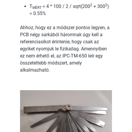
2
2
T
= 4 * 100 / 2 / sqrt(200
+ 300
)
MÉRT
= 0.55%
Ahhoz, hogy ez a módszer pontos legyen, a
PCB négy sarkából háromnak úgy kell a
referenciasíkot érintenie, hogy csak az
egyiket nyomjuk le fizikailag. Amennyiben
ez nem érhető el, az IPC-TM-650 leír egy
összetettebb módszert, amely
alkalmazható.