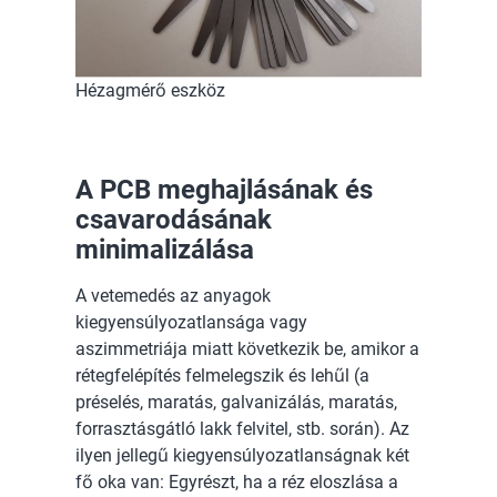
Hézagmérő eszköz
A PCB meghajlásának és
csavarodásának
minimalizálása
A vetemedés az anyagok
kiegyensúlyozatlansága vagy
aszimmetriája miatt következik be, amikor a
rétegfelépítés felmelegszik és lehűl (a
préselés, maratás, galvanizálás, maratás,
forrasztásgátló lakk felvitel, stb. során). Az
ilyen jellegű kiegyensúlyozatlanságnak két
fő oka van: Egyrészt, ha a réz eloszlása a