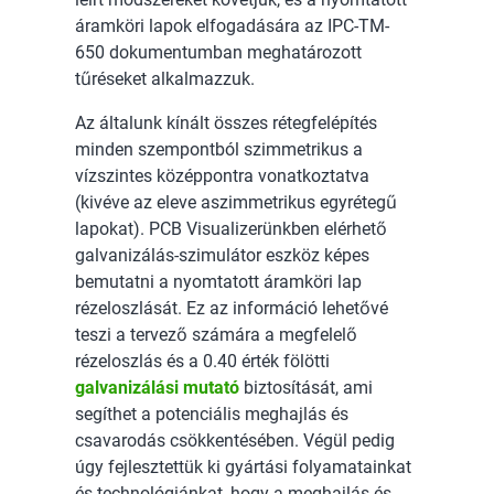
áramköri lapok elfogadására az IPC-TM-
650 dokumentumban meghatározott
tűréseket alkalmazzuk.
Az általunk kínált összes rétegfelépítés
minden szempontból szimmetrikus a
vízszintes középpontra vonatkoztatva
(kivéve az eleve aszimmetrikus egyrétegű
lapokat). PCB Visualizerünkben elérhető
galvanizálás-szimulátor eszköz képes
bemutatni a nyomtatott áramköri lap
rézeloszlását. Ez az információ lehetővé
teszi a tervező számára a megfelelő
rézeloszlás és a 0.40 érték fölötti
galvanizálási mutató
biztosítását, ami
segíthet a potenciális meghajlás és
csavarodás csökkentésében. Végül pedig
úgy fejlesztettük ki gyártási folyamatainkat
és technológiánkat, hogy a meghajlás és