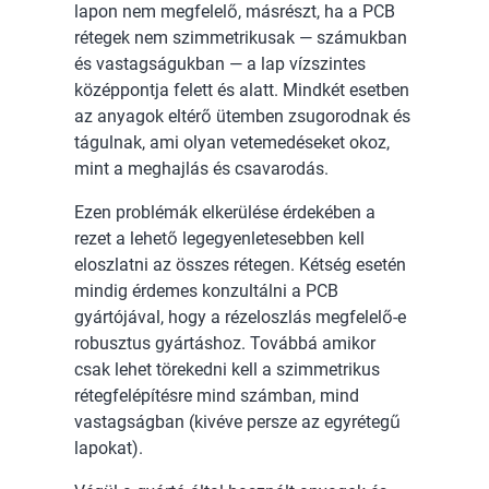
lapon nem megfelelő, másrészt, ha a PCB
rétegek nem szimmetrikusak — számukban
és vastagságukban — a lap vízszintes
középpontja felett és alatt. Mindkét esetben
az anyagok eltérő ütemben zsugorodnak és
tágulnak, ami olyan vetemedéseket okoz,
mint a meghajlás és csavarodás.
Ezen problémák elkerülése érdekében a
rezet a lehető legegyenletesebben kell
eloszlatni az összes rétegen. Kétség esetén
mindig érdemes konzultálni a PCB
gyártójával, hogy a rézeloszlás megfelelő-e
robusztus gyártáshoz. Továbbá amikor
csak lehet törekedni kell a szimmetrikus
rétegfelépítésre mind számban, mind
vastagságban (kivéve persze az egyrétegű
lapokat).