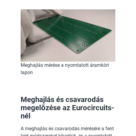
Meghajlás mérése a nyomtatott áramköri
lapon
Meghajlás és csavarodás
megelőzése az Eurocircuits-
nél
A meghajlás és csavarodás mérésére a fent
leírt módszereket követjük, és a nyomtatott