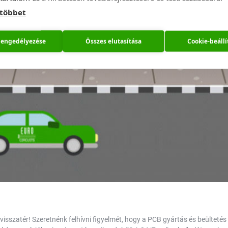
 többet
 engedélyezése
Összes elutasítása
Cookie-beállí
visszatér! Szeretnénk felhívni figyelmét, hogy a PCB gyártás és beültetés 