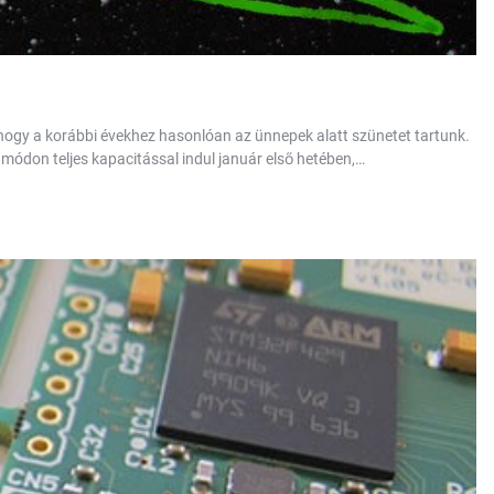
 hogy a korábbi évekhez hasonlóan az ünnepek alatt szünetet tartunk.
t módon teljes kapacitással indul január első hetében,…