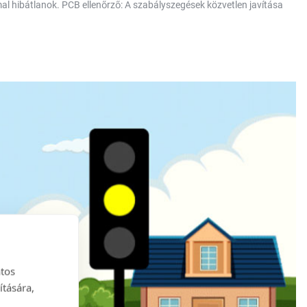
ommal hibátlanok. PCB ellenőrző: A szabályszegések közvetlen javítása
atos
ítására,