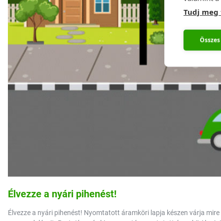
Tudj meg
Összes
Élvezze a nyári pihenést!
Élvezze a nyári pihenést! Nyomtatott áramköri lapja készen várja mire 