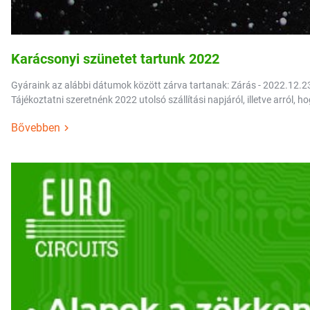
Karácsonyi szünetet tartunk 2022
Gyáraink az alábbi dátumok között zárva tartanak: Zárás - 2022.12.23
Tájékoztatni szeretnénk 2022 utolsó szállítási napjáról, illetve arról
Bővebben