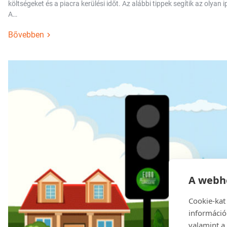
költségeket és a piacra kerülési időt. Az alábbi tippek segítik az olya
A…
Bővebben
A webhe
Cookie-kat
információ
valamint a 