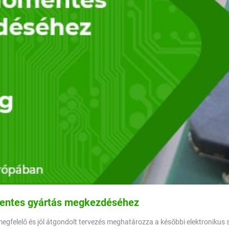
mentes gyártás megkezdéséhez
elelő és jól átgondolt tervezés meghatározza a későbbi elektronikus sz