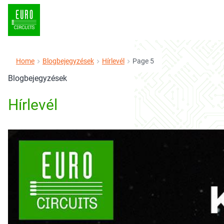
Home
Blogbejegyzések
Hírlevél
Page 5
Blogbejegyzések
Hírlevél