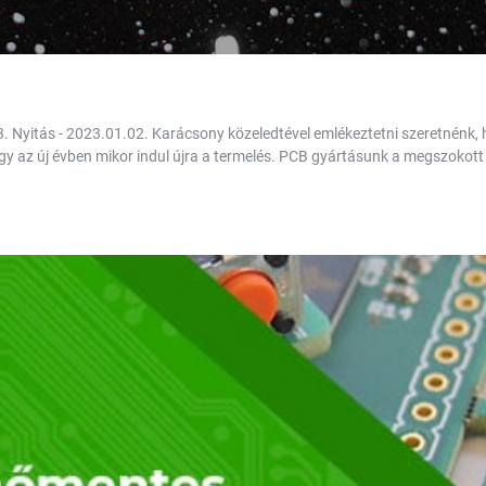
. Nyitás - 2023.01.02. Karácsony közeledtével emlékeztetni szeretnénk,
, hogy az új évben mikor indul újra a termelés. PCB gyártásunk a megszokot