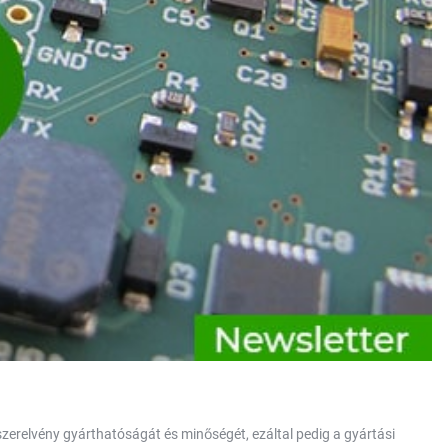
erelvény gyárthatóságát és minőségét, ezáltal pedig a gyártási