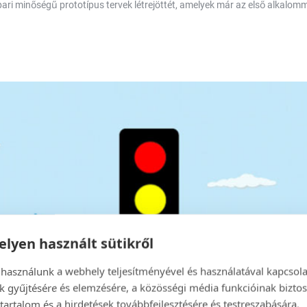
n ipari minőségű prototípus tervek létrejöttét, amelyek már az első alkal
lyen használt sütikről
 használunk a webhely teljesítményével és használatával kapcsol
k gyűjtésére és elemzésére, a közösségi média funkcióinak biztos
tartalom és a hirdetések továbbfejlesztésére és testreszabására.