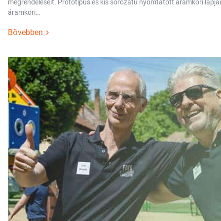
megrendeléseit. Prototípus és kis sorozatú nyomtatott áramköri lapja
áramköri…
Bővebben