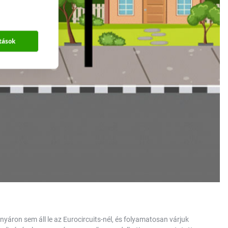
tások
nyáron sem áll le az Eurocircuits-nél, és folyamatosan várjuk