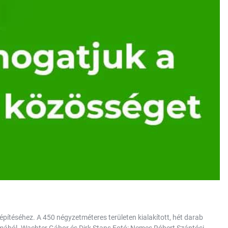
gépítéséhez. A 450 négyzetméteres területen kialakított, hét darab