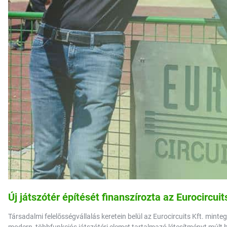
Új játszótér építését finanszírozta az Eurocircu
Társadalmi felelősségvállalás keretein belül az Eurocircuits Kft. minte