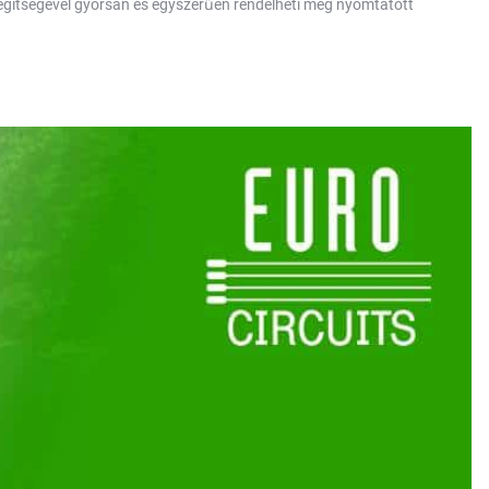
 segítségével gyorsan és egyszerűen rendelheti meg nyomtatott