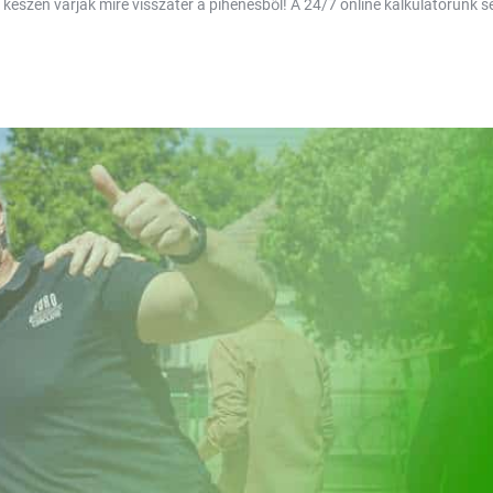
i készen várják mire visszatér a pihenésből! A 24/7 online kalkulátorunk