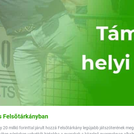
its Felsőtárkányban
gy 20 millió forinttal járult hozzá Felsőtárkány legújabb játszóterének me