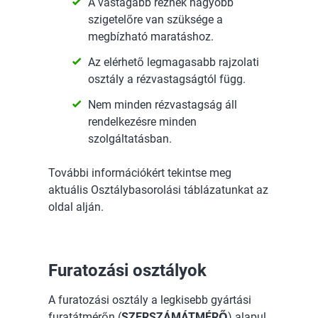
A vastagabb réznek nagyobb
szigetelőre van szüksége a
megbízható maratáshoz.
Az elérhető legmagasabb rajzolati
osztály a rézvastagságtól függ.
Nem minden rézvastagság áll
rendelkezésre minden
szolgáltatásban.
További információkért tekintse meg
aktuális Osztálybasorolási táblázatunkat az
oldal alján.
Furatozási osztályok
A furatozási osztály a legkisebb gyártási
furatátmérőn (
SZERSZÁMÁTMÉRŐ
) alapul.