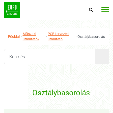
Műszaki
PCB tervezési
Főoldal
Osztálybasorolás
útmutatók
útmutató
Search for:
Osztálybasorolás