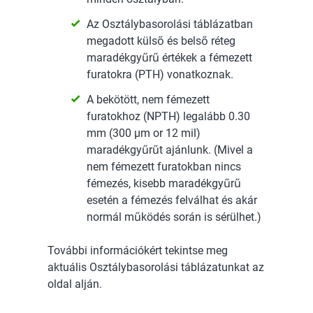
Az Osztálybasorolási táblázatban
megadott külső és belső réteg
maradékgyűrű értékek a fémezett
furatokra (PTH) vonatkoznak.
A bekötött, nem fémezett
furatokhoz (NPTH) legalább 0.30
mm (300 µm or 12 mil)
maradékgyűrűt ajánlunk. (Mivel a
nem fémezett furatokban nincs
fémezés, kisebb maradékgyűrű
esetén a fémezés felválhat és akár
normál működés során is sérülhet.)
További információkért tekintse meg
aktuális Osztálybasorolási táblázatunkat az
oldal alján.