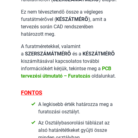
Ez nem tévesztendő össze a végleges
furatátmérővel (
KÉSZÁTMÉRŐ
), amit a
tervezés során CAD rendszerében
határozott meg.
A furatméretekkel, valamint
a
SZERSZÁMÁTMÉRŐ
és a
KÉSZÁTMÉRŐ
kiszámításával kapcsolatos további
információkért kérjük, tekintse meg a
PCB
tervezési útmutató – Furatozás
oldalunkat.
FONTOS
A legkisebb érték határozza meg a
furatozási osztályt.
Az Osztálybasorolási táblázat az
alsó határététkeket gyűjti össze
minden osztályban.