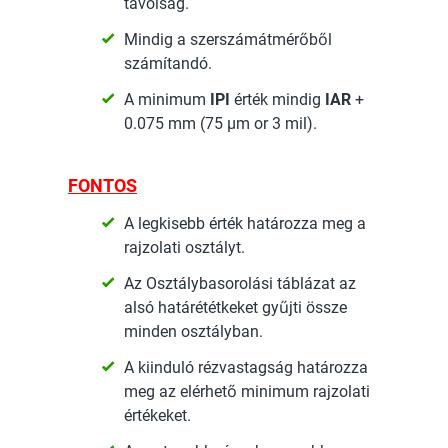
távolság.
Mindig a szerszámátmérőből
számítandó.
A minimum
IPI
érték mindig
IAR
+
0.075 mm (75 µm or 3 mil).
FONTOS
A legkisebb érték határozza meg a
rajzolati osztályt.
Az Osztálybasorolási táblázat az
alsó határététkeket gyűjti össze
minden osztályban.
A kiinduló rézvastagság határozza
meg az elérhető minimum rajzolati
értékeket.