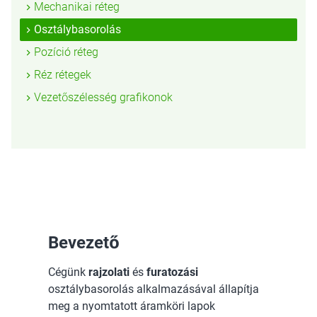
Mechanikai réteg
Osztálybasorolás
Pozíció réteg
Réz rétegek
Vezetőszélesség grafikonok
Bevezető
Cégünk
rajzolati
és
furatozási
osztálybasorolás alkalmazásával állapítja
meg a nyomtatott áramköri lapok