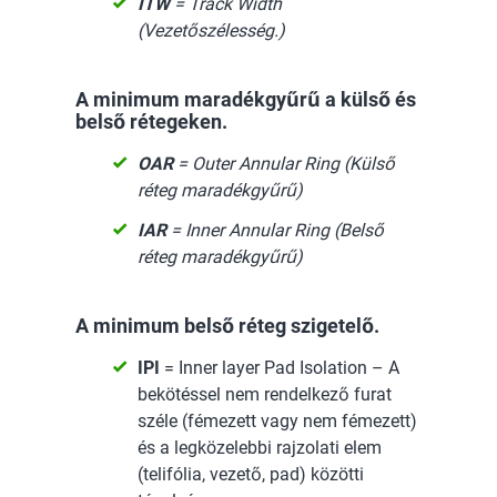
ITW
= Track Width
(Vezetőszélesség.)
A minimum maradékgyűrű a külső és
belső rétegeken.
OAR
= Outer Annular Ring (Külső
réteg maradékgyűrű)
IAR
= Inner Annular Ring (Belső
réteg maradékgyűrű)
A minimum belső réteg szigetelő.
IPI
= Inner layer Pad Isolation – A
bekötéssel nem rendelkező furat
széle (fémezett vagy nem fémezett)
és a legközelebbi rajzolati elem
(telifólia, vezető, pad) közötti