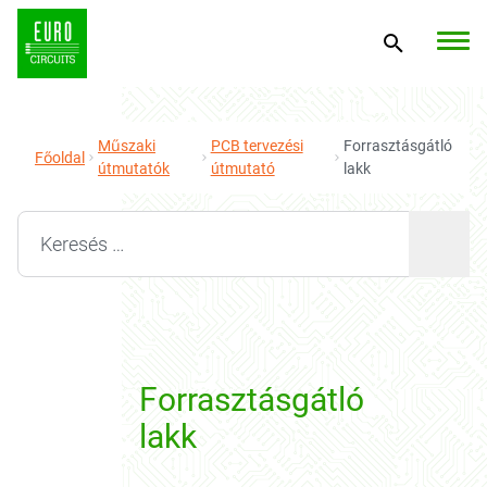
Műszaki
PCB tervezési
Forrasztásgátló
Főoldal
útmutatók
útmutató
lakk
Search for:
Forrasztásgátló
lakk