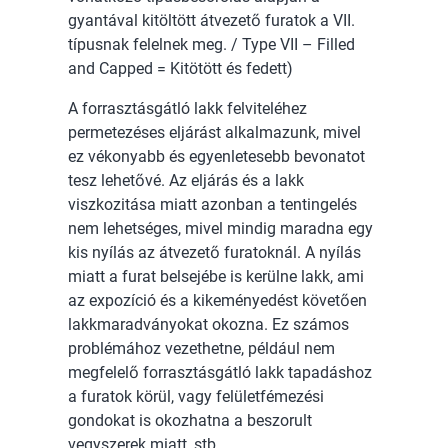
gyantával kitöltött átvezető furatok a VII.
típusnak felelnek meg. / Type VII – Filled
and Capped = Kitötött és fedett)
A forrasztásgátló lakk felviteléhez
permetezéses eljárást alkalmazunk, mivel
ez vékonyabb és egyenletesebb bevonatot
tesz lehetővé. Az eljárás és a lakk
viszkozitása miatt azonban a tentingelés
nem lehetséges, mivel mindig maradna egy
kis nyílás az átvezető furatoknál. A nyílás
miatt a furat belsejébe is kerülne lakk, ami
az expozíció és a kikeményedést követően
lakkmaradványokat okozna. Ez számos
problémához vezethetne, például nem
megfelelő forrasztásgátló lakk tapadáshoz
a furatok körül, vagy felületfémezési
gondokat is okozhatna a beszorult
vegyszerek miatt, stb.