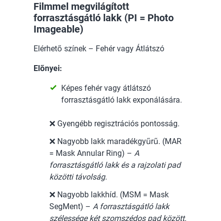
Filmmel megvilágított
forrasztásgátló lakk (PI = Photo
Imageable)
Elérhető színek – Fehér vagy Átlátszó
Előnyei:
Képes fehér vagy átlátszó
forrasztásgátló lakk exponálására.
❌ Gyengébb regisztrációs pontosság.
❌ Nagyobb lakk maradékgyűrű. (MAR
= Mask Annular Ring) –
A
forrasztásgátló lakk és a rajzolati pad
közötti távolság.
❌ Nagyobb lakkhíd. (MSM = Mask
SegMent) –
A forrasztásgátló lakk
szélessége két szomszédos pad között.