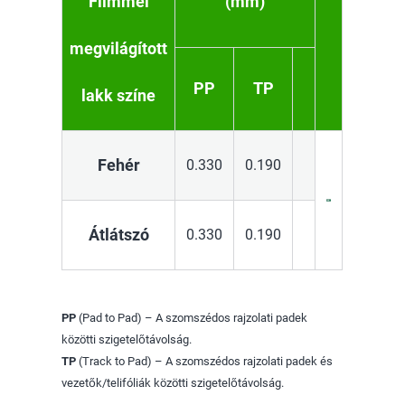
Filmmel
(mm)
megvilágított
PP
TP
lakk színe
Fehér
0.330
0.190
Átlátszó
0.330
0.190
PP
(Pad to Pad) – A szomszédos rajzolati padek
közötti szigetelőtávolság.
TP
(Track to Pad) – A szomszédos rajzolati padek és
vezetők/telifóliák közötti szigetelőtávolság.