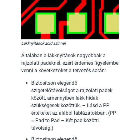
Lakknyitások zöld színnel
Általában a lakknyitások nagyobbak a
rajzolati padeknél, ezért érdemes figyelembe
venni a következőket a tervezés során:
Biztosítson elegendő
szigetelőtávolságot a rajzolati padek
között, amennyiben lakk hidak
szükségesek közöttük. – Lásd a PP
értékeket az alábbi táblázatokban. (PP
= Pad to Pad – Két pad közötti
távolság.)
Biztosítson elegendő