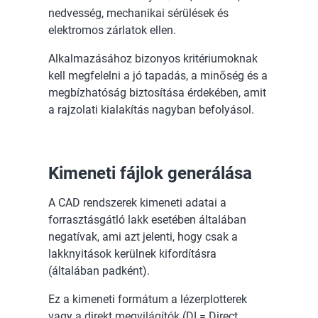
nedvesség, mechanikai sérülések és
elektromos zárlatok ellen.
Alkalmazásához bizonyos kritériumoknak
kell megfelelni a jó tapadás, a minőség és a
megbízhatóság biztosítása érdekében, amit
a rajzolati kialakítás nagyban befolyásol.
Kimeneti fájlok generálása
A CAD rendszerek kimeneti adatai a
forrasztásgátló lakk esetében általában
negatívak, ami azt jelenti, hogy csak a
lakknyitások kerülnek kifordításra
(általában padként).
Ez a kimeneti formátum a lézerplotterek
vagy a direkt megvilágítók (DI = Direct