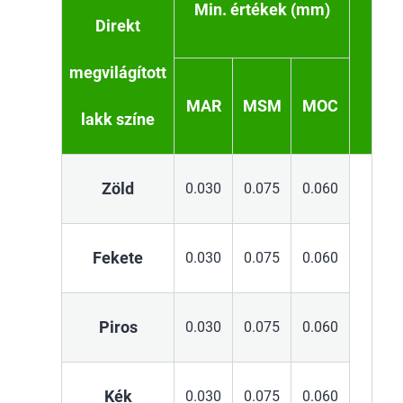
Min. értékek (mm)
Direkt
megvilágított
MAR
MSM
MOC
lakk színe
Zöld
0.030
0.075
0.060
Fekete
0.030
0.075
0.060
Piros
0.030
0.075
0.060
Kék
0.030
0.075
0.060