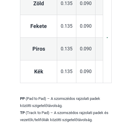
Zöld
0.135
0.090
Fekete
0.135
0.090
Piros
0.135
0.090
Kék
0.135
0.090
PP
(Pad to Pad) – A szomszédos rajzolati padek
közötti szigetelőtávolság.
TP
(Track to Pad) – A szomszédos rajzolati padek és
vezetők/telifóliák közötti szigetelőtávolság.