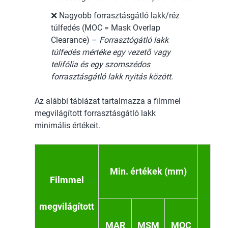
❌ Nagyobb forrasztásgátló lakk/réz
túlfedés (MOC = Mask Overlap
Clearance) –
Forrasztógátló lakk
túlfedés mértéke egy vezető vagy
telifólia és egy szomszédos
forrasztásgátló lakk nyitás között.
Az alábbi táblázat tartalmazza a filmmel
megvilágított forrasztásgátló lakk
minimális értékeit.
Min. értékek (mm)
Filmmel
megvilágított
MAR
MSM
MOC