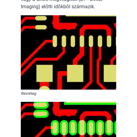
Imaging) előtti időkből származik.
Rézréteg