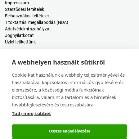
Impresszum
Szerződési feltételek
Felhasználási feltételek
Titoktartási megállapodás (NDA)
Adatvédelmi szabályzat
Jognyilatkozat
Üzleti etikettünk
Hasznos tartalmak
A webhelyen használt sütikről
Árkalkulátor
Bejelentkezés / Regisztráció
Cookie-kat használunk a webhely teljesítményével és
Súgóközpont
használatával kapcsolatos információk gyűjtésére és
Blogbejegyzések
elemzésére, a közösségi média funkcióinak
Események
biztosítására, valamint a tartalom és a hirdetések
továbbfejlesztésére és testreszabására.
Kapcsolat
Tudj meg többet
Értékesítés és ügyfélszolgálat
Székhely és leányvállalatok
Eseménynaptár
Összes engedélyezése