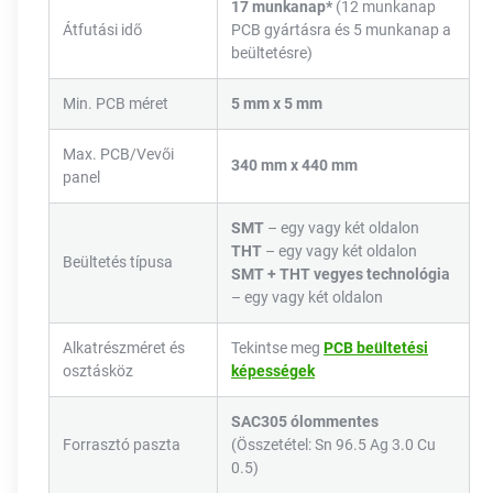
17 munkanap*
(12 munkanap
Átfutási idő
PCB gyártásra és 5 munkanap a
beültetésre)
Min. PCB méret
5 mm x 5 mm
Max. PCB/Vevői
340 mm x 440 mm
panel
SMT
– egy vagy két oldalon
THT
– egy vagy két oldalon
Beültetés típusa
SMT + THT vegyes technológia
– egy vagy két oldalon
Alkatrészméret és
Tekintse meg
PCB beültetési
osztásköz
képességek
SAC305 ólommentes
Forrasztó paszta
(Összetétel: Sn 96.5 Ag 3.0 Cu
0.5)