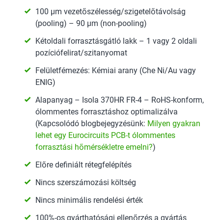
100 µm vezetőszélesség/szigetelőtávolság
(pooling) – 90 µm (non-pooling)
Kétoldali forrasztásgátló lakk – 1 vagy 2 oldali
pozíciófelirat/szitanyomat
Felületfémezés: Kémiai arany (Che Ni/Au vagy
ENIG)
Alapanyag – Isola 370HR FR-4 – RoHS-konform,
ólommentes forrasztáshoz optimalizálva
(Kapcsolódó blogbejegyzésünk:
Milyen gyakran
lehet egy Eurocircuits PCB-t ólommentes
forrasztási hőmérsékletre emelni?
)
Előre definiált rétegfelépítés
Nincs szerszámozási költség
Nincs minimális rendelési érték
100%-os gyárthatósági ellenőrzés a gyártás