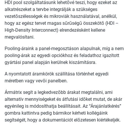
HDI pool szolgáltatásunk lehetővé teszi, hogy ezeket az
alkatrészeket a tervbe integrálják a szükséges
vezetőszélességek és mikroviák használatával, anélkül,
hogy az egész tervet magas sűrűségű összekötő (HDI –
High-Density Interconnect) elrendezésként kellene
megvalósítani.
Pooling-áraink a panel-megosztáson alapulnak, míg a nem
pooling-árak az egyedi opciókhoz és feladathoz igazított
gyártási panel alapján kerülnek kiszámításra.
A nyomtatott áramkörök szállítása történhet egyedi
méretben vagy vevői panelben.
Ármátrix segít a legkedvezőbb árakat megtalálni, ami
alternatív mennyiségeket és átfutási időket mutat, de akár
egyénileg is módosíthatja beállításait. Az “Árajánlatkérés”
gombra kattintva pedig bármikor kérheti kollégáink
segítségét, hogy a dokumentációt előzetesen kiértékeljék.