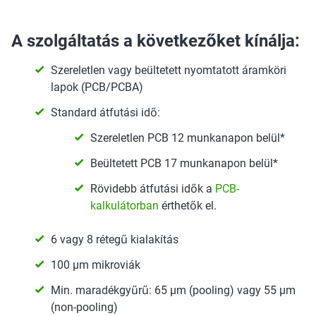
A szolgáltatás a következőket kínálja:
Szereletlen vagy beültetett nyomtatott áramköri
lapok (PCB/PCBA)
Standard átfutási idő:
Szereletlen PCB 12 munkanapon belül*
Beültetett PCB 17 munkanapon belül*
Rövidebb átfutási idők a
PCB-
kalkulátorban
érthetők el.
6 vagy 8 rétegű kialakítás
100 µm mikroviák
Min. maradékgyűrű: 65 µm (pooling) vagy 55 µm
(non-pooling)