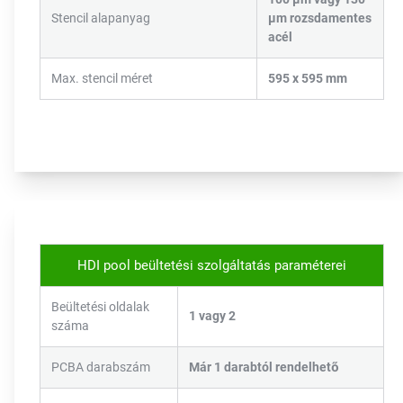
Stencil alapanyag
µm rozsdamentes
acél
Max. stencil méret
595 x 595 mm
HDI pool beültetési szolgáltatás paraméterei
Beültetési oldalak
1 vagy 2
száma
PCBA darabszám
Már 1 darabtól rendelhető