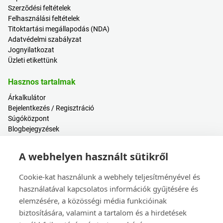
Szerződési feltételek
Felhasználási feltételek
Titoktartási megállapodás (NDA)
Adatvédelmi szabályzat
Jognyilatkozat
Üzleti etikettünk
Hasznos tartalmak
Árkalkulátor
Bejelentkezés / Regisztráció
Súgóközpont
Blogbejegyzések
Események
A webhelyen használt sütikről
Kapcsolat
Cookie-kat használunk a webhely teljesítményével és
Értékesítés és ügyfélszolgálat
Székhely és leányvállalatok
használatával kapcsolatos információk gyűjtésére és
Eseménynaptár
elemzésére, a közösségi média funkcióinak
biztosítására, valamint a tartalom és a hirdetések