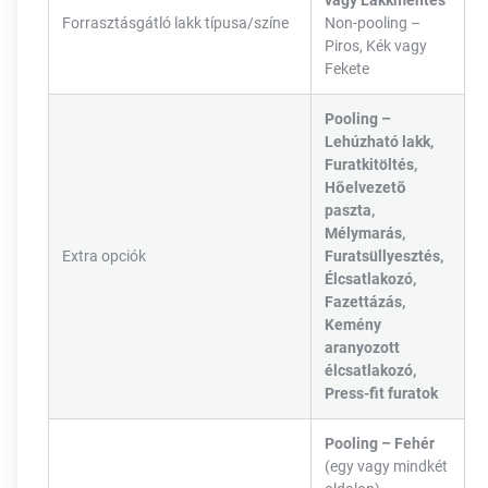
vagy Lakkmentes
Forrasztásgátló lakk típusa/színe
Non-pooling –
Piros, Kék vagy
Fekete
Pooling –
Lehúzható lakk,
Furatkitöltés,
Hőelvezető
paszta,
Mélymarás,
Extra opciók
Furatsüllyesztés,
Élcsatlakozó,
Fazettázás,
Kemény
aranyozott
élcsatlakozó,
Press-fit furatok
Pooling – Fehér
(egy vagy mindkét