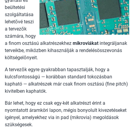
gyártási és
beültetési
szolgáltatása
lehetővé teszi
a tervezők
számára, hogy
a finom osztású alkatrészekhez
mikroviákat
integráljanak
terveikbe, miközben kihasználják a rendelésösszevonás
költségelőnyeit.
A tervezők egyre gyakrabban tapasztalják, hogy a
kulcsfontosságú — korábban standard tokozásban
kapható — alkatrészek már csak finom osztású (fine pitch)
kivitelben kaphatók.
Bár lehet, hogy ez csak egy-két alkatrészt érint a
nyomtatott áramköri lapon, mégis bonyolult kivezetéseket
igényel, amelyekhez via in pad (mikrovia) megoldások
szükségesek.