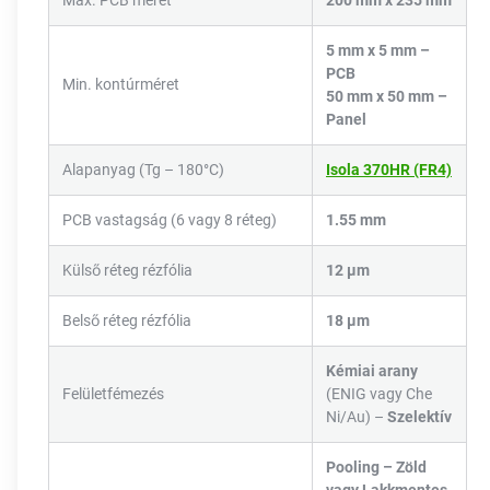
Max. PCB méret
200 mm x 235 mm
5 mm x 5 mm –
PCB
Min. kontúrméret
50 mm x 50 mm –
Panel
Alapanyag (Tg – 180°C)
Isola 370HR (FR4)
PCB vastagság (6 vagy 8 réteg)
1.55 mm
Külső réteg rézfólia
12 µm
Belső réteg rézfólia
18 µm
Kémiai arany
Felületfémezés
(ENIG vagy Che
Ni/Au) –
Szelektív
Pooling –
Zöld