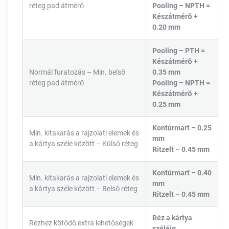
réteg pad átmérő
Pooling – NPTH =
Készátmérő +
0.20 mm
Pooling – PTH =
Készátmérő +
Normál furatozás – Min. belső
0.35 mm
réteg pad átmérő
Pooling – NPTH =
Készátmérő +
0.25 mm
Kontúrmart – 0.25
Min. kitakarás a rajzolati elemek és
mm
a kártya széle között – Külső réteg
Ritzelt – 0.45 mm
Kontúrmart – 0.40
Min. kitakarás a rajzolati elemek és
mm
a kártya széle között – Belső réteg
Ritzelt – 0.45 mm
Réz a kártya
Rézhez kötődő extra lehetőségek
széléig