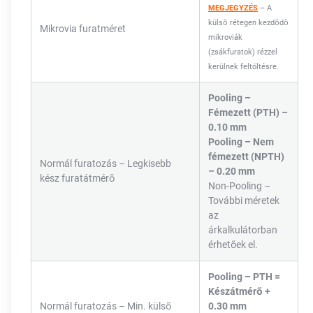
MEGJEGYZÉS
– A
külső rétegen kezdődő
Mikrovia furatméret
mikroviák
(zsákfuratok) rézzel
kerülnek feltöltésre.
Pooling –
Fémezett (PTH) –
0.10 mm
Pooling – Nem
fémezett (NPTH)
Normál furatozás – Legkisebb
– 0.20 mm
kész furatátmérő
Non-Pooling –
További méretek
az
árkalkulátorban
érhetőek el.
Pooling – PTH =
Készátmérő +
Normál furatozás – Min. külső
0.30 mm