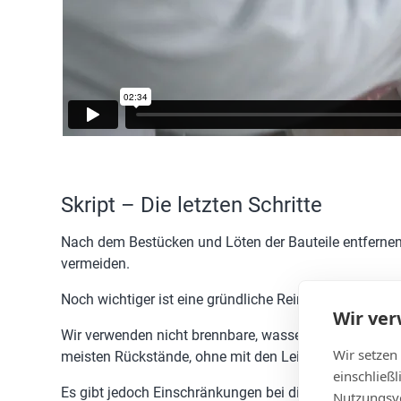
Skript – Die letzten Schritte
Nach dem Bestücken und Löten der Bauteile entfernen w
vermeiden.
Noch wichtiger ist eine gründliche Reinigung zur Vorb
Wir ve
Wir verwenden nicht brennbare, wasserbasierte Flüssig
Wir setzen
meisten Rückstände, ohne mit den Leiterplatten oder 
einschließ
Es gibt jedoch Einschränkungen bei diesem Verfahren. 
Nutzungsve