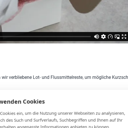
ir verbliebene Lot- und Flussmittelreste, um mögliche Kurzschl
ereitung auf die Schutzlackierung (conformal Coating).
rwenden Cookies
keiten, um Fertigungsrückstände zu entfernen. Dieses Reinigungsm
 Cookies ein, um die Nutzung unserer Webseiten zu analysieren,
Bauteilen in Kontakt zu kommen.
lich des Such und Surfverlaufs, Suchbegriffen und Ihnen auf Ihr
Einige elektronische Bauteile lassen sich nicht mit wasserbasi
rhalten angepasste Informationen anbieten zu können.