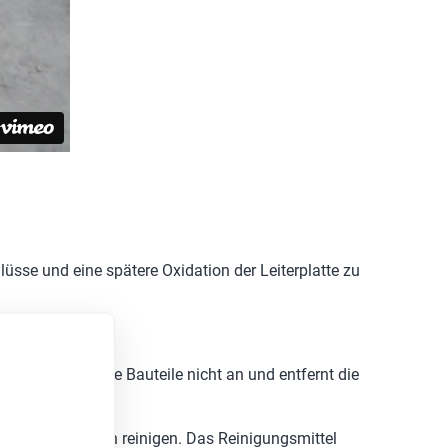
üsse und eine spätere Oxidation der Leiterplatte zu
ittel greift die Bauteile nicht an und entfernt die
erten Chemikalien reinigen. Das Reinigungsmittel