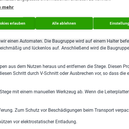
m Inneren der Bauteile eingeschlossen werden und nicht perfekt 
e mehr
 Module, nicht abgedichtete Schalter, Feuchtigkeits-/Gas-/Druc
er Teile und prüfen, ob sie abwaschbar sind. Wenn sich auf eine
ookies erlauben
Alle ablehnen
Einstellun
llung.
 wir einen Automaten. Die Baugruppe wird auf einem Halter bef
leichmäßig und lückenlos auf. Anschließend wird die Baugruppe
en aus dem Nutzen heraus und entfernen die Stege. Diesen Prozes
diesen Schritt durch V-Schnitt oder Ausbrechen vor, so dass die
 Stege mit einem manuellen Werkzeug ab. Wenn die Leiterplatten
lieferung. Zum Schutz vor Beschädigungen beim Transport verpa
tzen vor elektrostatischer Entladung.