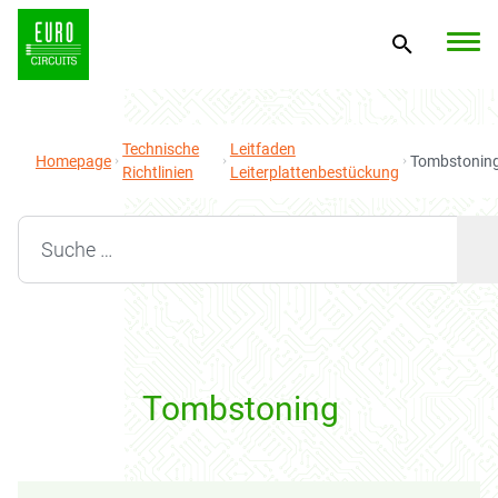
Technische
Leitfaden
Homepage
Tombstonin
Richtlinien
Leiterplattenbestückung
Search for:
Tombstoning