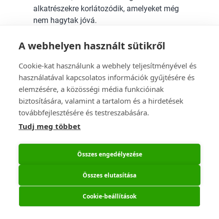
alkatrészekre korlátozódik, amelyeket még
nem hagytak jóvá.
A webhelyen használt sütikről
Alkatrész elforgatása
Cookie-kat használunk a webhely teljesítményével és
Megváltoztatja az alkatrészek forgatását 90
használatával kapcsolatos információk gyűjtésére és
fokban az óramutató járásával megegyező
elemzésére, a közösségi média funkcióinak
irányba (jobbra) vagy az óramutató
biztosítására, valamint a tartalom és a hirdetések
járásával ellentétes irányba (balra).
továbbfejlesztésére és testreszabására.
Tudj meg többet
Alkatrész mozgatása
Amikor az egérmutatót a részletes nézet
Összes engedélyezése
fölött mozgatja, egy fehér kereszt fog
megjelenni a kártya meghatározott
Összes elutasítása
pontjain. Például: a rajzolati pad
középpontján vagy egy vonal végén a
Cookie-beállítások
pozíció rajzolaton.