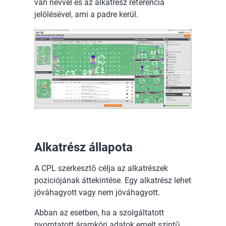
van névvel és az alkatrész referencia
jelölésével, ami a padre kerül.
Alkatrész állapota
A CPL szerkesztő célja az alkatrészek
pozíciójának áttekintése. Egy alkatrész lehet
jóváhagyott vagy nem jóváhagyott.
Abban az esetben, ha a szolgáltatott
nyomtatott áramköri adatok emelt szintű