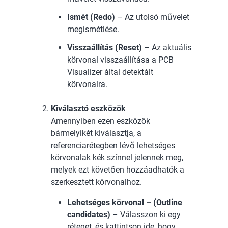
Ismét (Redo)
– Az utolsó művelet
megismétlése.
Visszaállítás (Reset)
– Az aktuális
körvonal visszaállítása a PCB
Visualizer által detektált
körvonalra.
Kiválasztó eszközök
Amennyiben ezen eszközök
bármelyikét kiválasztja, a
referenciarétegben lévő lehetséges
körvonalak kék színnel jelennek meg,
melyek ezt követően hozzáadhatók a
szerkesztett körvonalhoz.
Lehetséges körvonal – (Outline
candidates)
– Válasszon ki egy
réteget, és kattintson ide, hogy