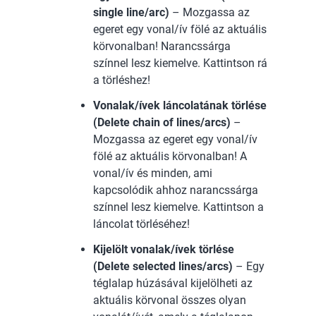
single line/arc)
– Mozgassa az
egeret egy vonal/ív fölé az aktuális
körvonalban! Narancssárga
színnel lesz kiemelve. Kattintson rá
a törléshez!
Vonalak/ívek láncolatának törlése
(Delete chain of lines/arcs)
–
Mozgassa az egeret egy vonal/ív
fölé az aktuális körvonalban! A
vonal/ív és minden, ami
kapcsolódik ahhoz narancssárga
színnel lesz kiemelve. Kattintson a
láncolat törléséhez!
Kijelölt vonalak/ívek törlése
(Delete selected lines/arcs)
– Egy
téglalap húzásával kijelölheti az
aktuális körvonal összes olyan