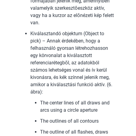
formájában jelenik meg, amennyiben
valamelyik szerkesztőeszköz aktív,
vagy ha a kurzor az előnézeti kép felett
van.
Kiválasztandó objektum (Object to
pick) – Annak érdekében, hogy a
felhasználó gyorsan létrehozhasson
egy körvonalat a kiválasztott
referenciarétegből, az adatokból
számos lehetséges vonal és ív kerül
kivonásra, és kék színnel jelenik meg,
amikor a kiválasztási funkció aktív. (6.
ábra):
The center lines of all draws and
arcs using a circle aperture
The outlines of all contours
The outline of all flashes, draws