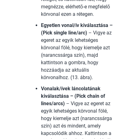
megnézze, elérhető-e megfelelő
körvonal ezen a rétegen.
Egyetlen vonal/ív kiválasztása –
(Pick single line/arc)
– Vigye az
egeret az egyik lehetséges
körvonal fölé, hogy kiemelje azt
(narancssárga szín), majd
kattintson a gombra, hogy
hozzáadja az aktuális
körvonalhoz. (13. ábra).
Vonalak/ívek láncolatának
kiválasztása – (Pick chain of
lines/arcs)
– Vigye az egeret az
egyik lehetséges körvonal fölé,
hogy kiemelje azt (narancssárga
szín) azt és mindent, amely
kapcsolódik ahhoz. Kattintson a