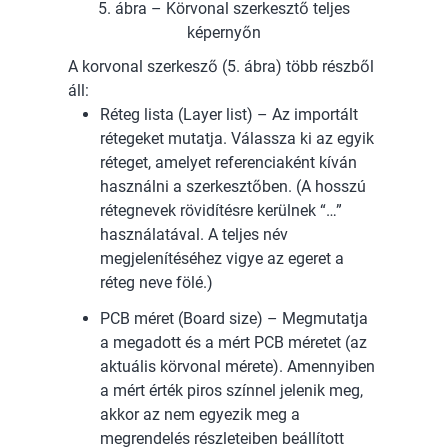
5. ábra – Körvonal szerkesztő teljes
képernyőn
A korvonal szerkesző (5. ábra) több részből
áll:
Réteg lista (Layer list) – Az importált
rétegeket mutatja. Válassza ki az egyik
réteget, amelyet referenciaként kíván
használni a szerkesztőben. (A hosszú
rétegnevek rövidítésre kerülnek “…”
használatával. A teljes név
megjelenítéséhez vigye az egeret a
réteg neve fölé.)
PCB méret (Board size) – Megmutatja
a megadott és a mért PCB méretet (az
aktuális körvonal mérete). Amennyiben
a mért érték piros színnel jelenik meg,
akkor az nem egyezik meg a
megrendelés részleteiben beállított