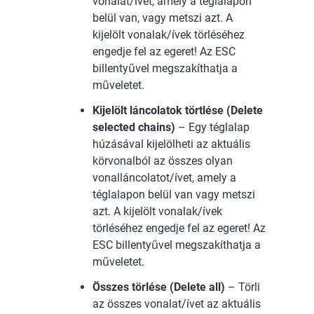
vonalát/ívét, amely a téglalapon
belül van, vagy metszi azt. A
kijelölt vonalak/ívek törléséhez
engedje fel az egeret! Az ESC
billentyűvel megszakíthatja a
műveletet.
Kijelölt láncolatok törtlése (Delete
selected chains)
– Egy téglalap
húzásával kijelölheti az aktuális
körvonalból az összes olyan
vonalláncolatot/ívet, amely a
téglalapon belül van vagy metszi
azt. A kijelölt vonalak/ívek
törléséhez engedje fel az egeret! Az
ESC billentyűvel megszakíthatja a
műveletet.
Összes törlése (Delete all)
– Törli
az összes vonalat/ívet az aktuális