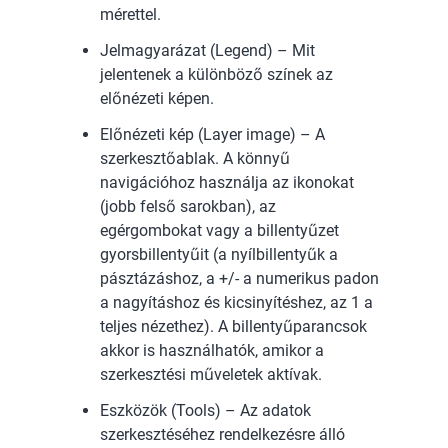
mérettel.
Jelmagyarázat (Legend) – Mit
jelentenek a különböző színek az
előnézeti képen.
Előnézeti kép (Layer image) – A
szerkesztőablak. A könnyű
navigációhoz használja az ikonokat
(jobb felső sarokban), az
egérgombokat vagy a billentyűzet
gyorsbillentyűit (a nyílbillentyűk a
pásztázáshoz, a +/- a numerikus padon
a nagyításhoz és kicsinyítéshez, az 1 a
teljes nézethez). A billentyűparancsok
akkor is használhatók, amikor a
szerkesztési műveletek aktívak.
Eszközök (Tools) – Az adatok
szerkesztéséhez rendelkezésre álló