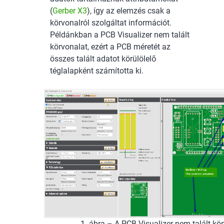
(
Gerber X3
), így az elemzés csak a
körvonalról szolgáltat információt.
Példánkban a PCB Visualizer nem talált
körvonalat, ezért a PCB méretét az
összes talált adatot körülölelő
téglalapként számította ki.
1. ábra – A PCB Visualizer nem talált kör