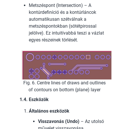
Metszéspont (Intersection) – A
kontúrdefiníció és a kontúrláncok
automatikusan szétválnak a
metszéspontokban (sötétpirossal
jelölve). Ez intuitívabbá teszi a vázlat
egyes részeinek törlését.
Fig. 6. Centre lines of draws and outlines
of contours on bottom (plane) layer
1.4. Eszközök
Általános eszközök
Visszavonás (Undo)
– Az utolsó
művelet visszavonása.