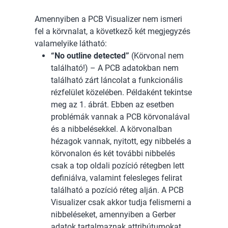
Amennyiben a PCB Visualizer nem ismeri
fel a körvnalat, a következő két megjegyzés
valamelyike látható:
“No outline detected”
(Körvonal nem
található!) – A PCB adatokban nem
található zárt láncolat a funkcionális
rézfelület közelében. Példaként tekintse
meg az 1. ábrát. Ebben az esetben
problémák vannak a PCB körvonalával
és a nibbelésekkel. A körvonalban
hézagok vannak, nyitott, egy nibbelés a
körvonalon és két további nibbelés
csak a top oldali pozíció rétegben lett
definiálva, valamint felesleges felirat
található a pozíció réteg alján. A PCB
Visualizer csak akkor tudja felismerni a
nibbeléseket, amennyiben a Gerber
adatok tartalmaznak attribútumokat