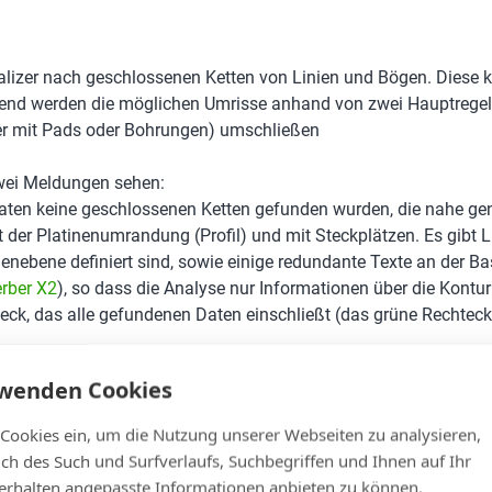
sualizer nach geschlossenen Ketten von Linien und Bögen. Diese
eßend werden die möglichen Umrisse anhand von zwei Hauptregel
fer mit Pads oder Bohrungen) umschließen
zwei Meldungen sehen:
Daten keine geschlossenen Ketten gefunden wurden, die nahe gen
t der Platinenumrandung (Profil) und mit Steckplätzen. Es gibt 
ndenebene definiert sind, sowie einige redundante Texte an der B
erber X2
), so dass die Analyse nur Informationen über die Kontur
teck, das alle gefundenen Daten einschließt (das grüne Rechteck
rwenden Cookies
 Cookies ein, um die Nutzung unserer Webseiten zu analysieren,
lich des Such und Surfverlaufs, Suchbegriffen und Ihnen auf Ihr
rhalten angepasste Informationen anbieten zu können.