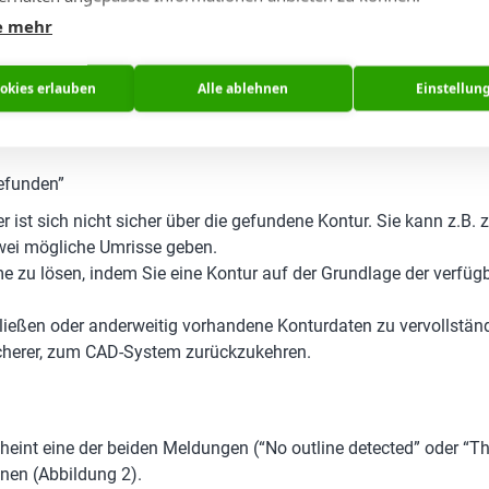
e mehr
ookies erlauben
Alle ablehnen
Einstellun
gefunden”
r ist sich nicht sicher über die gefundene Kontur. Sie kann z.B.
zwei mögliche Umrisse geben.
 zu lösen, indem Sie eine Kontur auf der Grundlage der verfügba
hließen oder anderweitig vorhandene Konturdaten zu vervollstä
icherer, zum CAD-System zurückzukehren.
heint eine der beiden Meldungen (“No outline detected” oder “T
fnen (Abbildung 2).