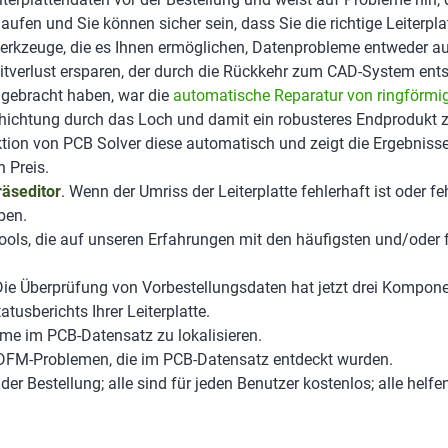
ufen und Sie können sicher sein, dass Sie die richtige Leiterpla
rkzeuge, die es Ihnen ermöglichen, Datenprobleme entweder auto
itverlust ersparen, der durch die Rückkehr zum CAD-System ents
t gebracht haben, war die
automatische Reparatur von ringförmi
hichtung durch das Loch und damit ein robusteres Endprodukt zu
unktion von PCB Solver diese automatisch und zeigt die Ergebnisse
n Preis.
räseditor
. Wenn der Umriss der Leiterplatte fehlerhaft ist oder f
ben.
-Tools, die auf unseren Erfahrungen mit den häufigsten und/ode
Die Überprüfung von Vorbestellungsdaten hat jetzt drei Kompon
tusberichts Ihrer Leiterplatte.
me im PCB-Datensatz zu lokalisieren.
DFM-Problemen, die im PCB-Datensatz entdeckt wurden.
 der Bestellung; alle sind für jeden Benutzer kostenlos; alle helfe