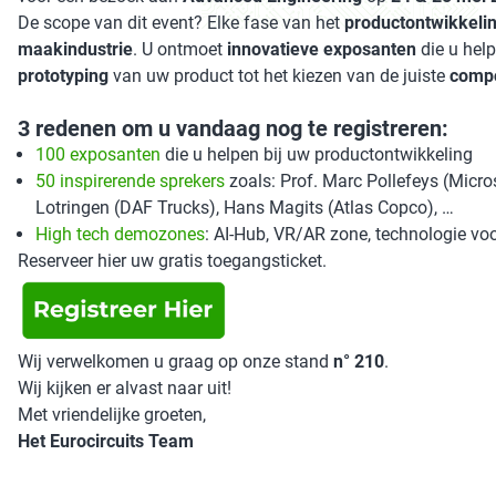
De scope van dit event? Elke fase van het
productontwikkeli
maakindustrie
. U ontmoet
innovatieve exposanten
die u hel
prototyping
van uw product tot het kiezen van de juiste
comp
3 redenen om u vandaag nog te registreren:
100 exposanten
die u helpen bij uw productontwikkeling
50 inspirerende sprekers
zoals: Prof. Marc Pollefeys (Micros
Lotringen (DAF Trucks), Hans Magits (Atlas Copco), …
High tech demozones
: AI-Hub, VR/AR zone, technologie voo
Reserveer hier uw gratis toegangsticket.
Wij verwelkomen u graag op onze stand
n° 210
.
Wij kijken er alvast naar uit!
Met vriendelijke groeten,
Het Eurocircuits Team