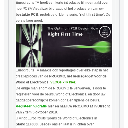
Eurocircuits TV heeft een korte introductie film gemaakt over
hoe PCBA Visualizer bijdraagt tot het produceren van uw
bestukte PCB
, prototype of kleine serie, “
right first time
“. De
eerste keer goed.
Eurocircuits TV maakte ook reportages over elke stap in het
creatieproces van de
PROXIMO, het beursgadget voor de
World of Electronics
.
VLOGs klik hier
.
De enige manier om de PROXIMO te verwerven, is door te
registeren voor de beurs, World of Electronics, en door uw
gadget persoonlijk te komen ophalen tijdens de beurs.
Registeer nu gratis
hier en haal uw PROXIMO af in Utrecht
van 2 tem 5 oktober 2018.
U vindt Eurocircuits tijdens de World of Electronics in
Stand 11F030
. Bezoek ons en laat u inlichten over