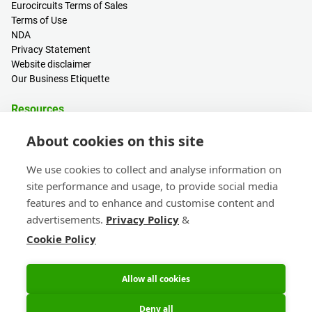
Eurocircuits Terms of Sales
Terms of Use
NDA
Privacy Statement
Website disclaimer
Our Business Etiquette
Resources
PCB Calculator
About cookies on this site
Sign in / Register
Help centre
We use cookies to collect and analyse information on
Blogs
site performance and usage, to provide social media
Events
features and to enhance and customise content and
advertisements.
Privacy Policy
&
Contact
Cookie Policy
Sales & Customer Support
Head Office & Subsidiaries
eC-calendar
Allow all cookies
Deny all